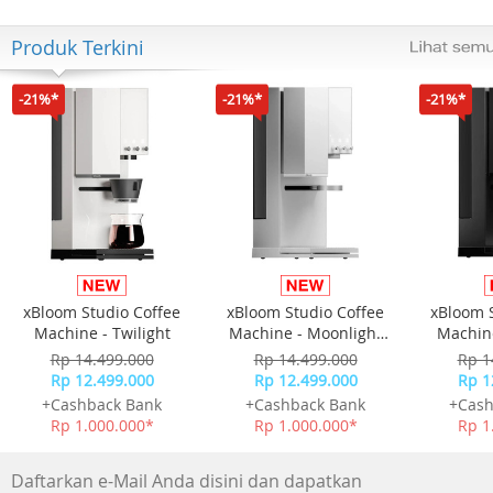
Produk Terkini
-21%*
-21%*
-21%*
xBloom Studio Coffee
xBloom Studio Coffee
xBloom 
Machine - Twilight
Machine - Moonlight
Machine
White
Rp 14.499.000
Rp 14.499.000
Rp 1
Rp 12.499.000
Rp 12.499.000
Rp 1
+Cashback Bank
+Cashback Bank
+Cash
Rp 1.000.000*
Rp 1.000.000*
Rp 1
Daftarkan e-Mail Anda disini dan dapatkan