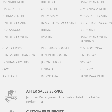
MANDIRI DEBIT
BRI DEBIT
DANAMON DEBIT
HSBC DEBIT
OCBC DEBIT
CIMB NIAGA DEBIT
PERMATA DEBIT
PERMATA ME
MEGA DEBIT CARD
BNI DEBIT CARD
BCA VIRTUAL ACCOUNT
BRI VIRTUAL ACCOU
BCA SAKUKU
BRIMO
BRI POINT
BNI DEBIT ONLINE
IPAY BNI
DANAMON ONLINE
BANKING
CIMB CLICKS
REKENING PONSEL
CIMB OCTOPAY
BTN MOBILE BANKING
BTN DEBIT ONLINE
JENIUS PAY
DIGIBANK BY DBS
JAKONE MOBILE
GO-PAY
OVO
LINKAJA
KREDIVO
AKULAKU
INDODANA
BANK RAYA DEBIT
AFTER SALES SERVICE
Jaminan Penanganan After Sales Untuk Produk Yang
Berkendala
CUSTOMER SUPPORT