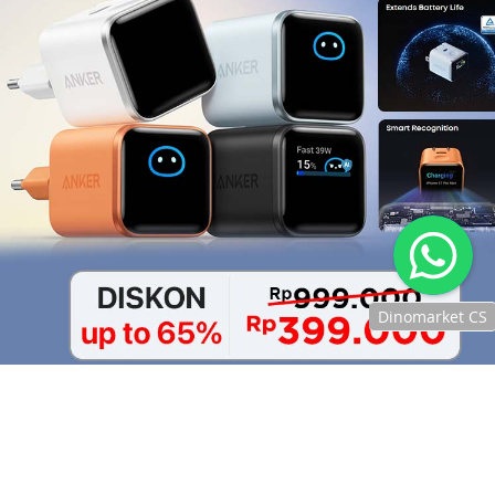
Dinomarket CS
Chat
dengan CS
kami via
WhatsApp!
Jam
operasional
kami :
Senin-Jumat :
8.30-20.00,