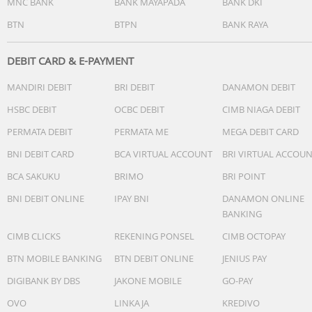
MNC BANK
BANK MAYAPADA
BANK DKI
BTN
BTPN
BANK RAYA
DEBIT CARD & E-PAYMENT
MANDIRI DEBIT
BRI DEBIT
DANAMON DEBIT
HSBC DEBIT
OCBC DEBIT
CIMB NIAGA DEBIT
PERMATA DEBIT
PERMATA ME
MEGA DEBIT CARD
BNI DEBIT CARD
BCA VIRTUAL ACCOUNT
BRI VIRTUAL ACCOU
BCA SAKUKU
BRIMO
BRI POINT
BNI DEBIT ONLINE
IPAY BNI
DANAMON ONLINE
BANKING
CIMB CLICKS
REKENING PONSEL
CIMB OCTOPAY
BTN MOBILE BANKING
BTN DEBIT ONLINE
JENIUS PAY
DIGIBANK BY DBS
JAKONE MOBILE
GO-PAY
OVO
LINKAJA
KREDIVO