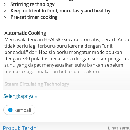
>
Strirring technology
>
Keep nutrient in food, more tasty and healthy
>
Pre-set timer cooking
Automatic Cooking
Memasak dengan HEALSIO secara otomatis, berarti Anda
tidak perlu lagi terburu-buru karena dengan "unit
pengaduk" dari Healsio perlu mengatur mode adukan
dengan 330 pola berbeda serta dengan sensor pengatur
suhu yang dapat menyesuaikan suhu bahkan sebelum
memasak agar makanan bebas dari bakteri.
Steam Circulating Technology
Sistem sirkulasi uap HEALSIO memasak makanan tanpa ai
Selengkapnya »
dan menggunakan kelembaban alami, sehingga Anda ak
menikmati lebih banyak rasa asli dari bahan-bahan
makanan yang digunakan.
Heating Control Technology by Double Sensor
Produk Terkini
Dilengkapi dengan pengaturan pemanas otomatis oleh