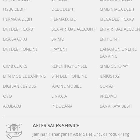
HSBC DEBIT
OCBC DEBIT
CIMB NIAGA DEBIT
PERMATA DEBIT
PERMATA ME
MEGA DEBIT CARD
BNI DEBIT CARD
BCA VIRTUAL ACCOUNT
BRI VIRTUAL ACCOU
BCA SAKUKU
BRIMO
BRI POINT
BNI DEBIT ONLINE
IPAY BNI
DANAMON ONLINE
BANKING
CIMB CLICKS
REKENING PONSEL
CIMB OCTOPAY
BTN MOBILE BANKING
BTN DEBIT ONLINE
JENIUS PAY
DIGIBANK BY DBS
JAKONE MOBILE
GO-PAY
OVO
LINKAJA
KREDIVO
AKULAKU
INDODANA
BANK RAYA DEBIT
AFTER SALES SERVICE
Jaminan Penanganan After Sales Untuk Produk Yang