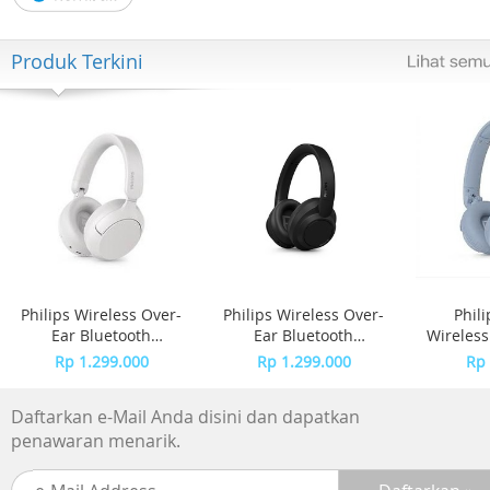
Produk Terkini
Philips Wireless Over-
Philips Wireless Over-
Phil
Ear Bluetooth
Ear Bluetooth
Wireles
Headphones Adaptive
Headphones Adaptive
TAH4
Rp 1.299.000
Rp 1.299.000
Rp 
Noise Canceling
Noise Canceling
TAH6000 - White
TAH6000 - Black
Daftarkan e-Mail Anda disini dan dapatkan
penawaran menarik.