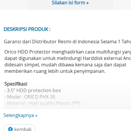
Silakan isi form »
DESKRIPSI PRODUK :
Garansi dari Distributor Resmi di Indonesia Selama 1 Tah
Orico HDD Protector menghadirkan case multifungsi yan
dapat digunakan untuk melindungi Harddisk external And
didesain simpel, mudah dibawa kemana saja dan dapat
memberikan ruang lebih untuk penyimpanan.
Spesifikasi
- 3.5” HDD protection box
- Model : ORICO PHX-35
- Material : High quality Plastic (PP)
- Dimension : 178 x 128 x 29.2mm
Selengkapnya »
- Applicable HDD : 3.5”SATA/PATA HDD
- Weight : 147g (excluding HDD)
- Safety approval : CE & FCC approval