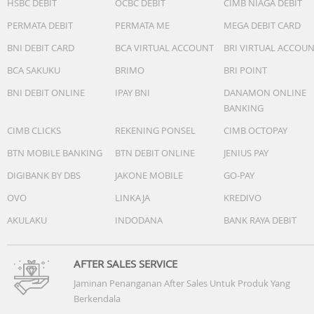
HSBC DEBIT
OCBC DEBIT
CIMB NIAGA DEBIT
PERMATA DEBIT
PERMATA ME
MEGA DEBIT CARD
BNI DEBIT CARD
BCA VIRTUAL ACCOUNT
BRI VIRTUAL ACCOU
BCA SAKUKU
BRIMO
BRI POINT
BNI DEBIT ONLINE
IPAY BNI
DANAMON ONLINE
BANKING
CIMB CLICKS
REKENING PONSEL
CIMB OCTOPAY
BTN MOBILE BANKING
BTN DEBIT ONLINE
JENIUS PAY
DIGIBANK BY DBS
JAKONE MOBILE
GO-PAY
OVO
LINKAJA
KREDIVO
AKULAKU
INDODANA
BANK RAYA DEBIT
AFTER SALES SERVICE
Jaminan Penanganan After Sales Untuk Produk Yang
Berkendala