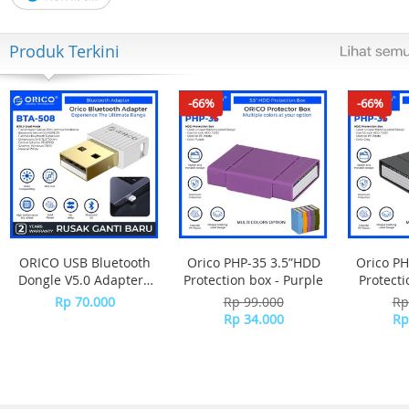
- Safety approval : CE & FCC approval
Produk Terkini
-66%
-66%
ORICO USB Bluetooth
Orico PHP-35 3.5”HDD
Orico PH
Dongle V5.0 Adapter -
Protection box - Purple
Protecti
BTA-508 - WHITE
Rp 70.000
Rp 99.000
Rp
Rp 34.000
Rp