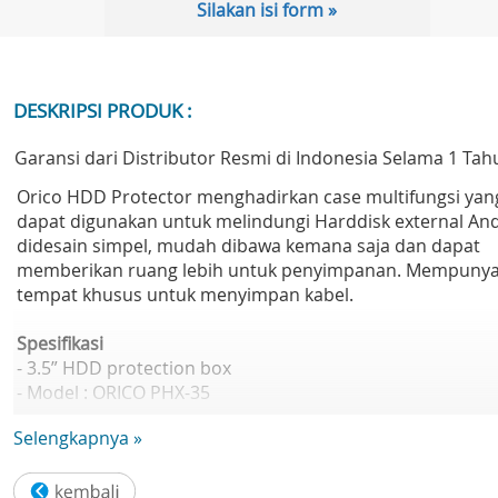
Silakan isi form »
DESKRIPSI PRODUK :
Garansi dari Distributor Resmi di Indonesia Selama 1 Tah
Orico HDD Protector menghadirkan case multifungsi yan
dapat digunakan untuk melindungi Harddisk external And
didesain simpel, mudah dibawa kemana saja dan dapat
memberikan ruang lebih untuk penyimpanan. Mempunya
tempat khusus untuk menyimpan kabel.
Spesifikasi
- 3.5” HDD protection box
- Model : ORICO PHX-35
- Material : High quality Plastic (PP)
Selengkapnya »
- Dimension : 178 x 128 x 29.2mm
- Applicable HDD : 3.5”SATA/PATA HDD
- Weight : 147g (excluding HDD)