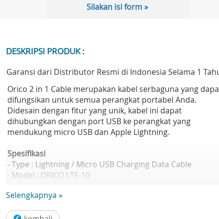
Silakan isi form »
DESKRIPSI PRODUK :
Garansi dari Distributor Resmi di Indonesia Selama 1 Tah
Orico 2 in 1 Cable merupakan kabel serbaguna yang dapa
difungsikan untuk semua perangkat portabel Anda.
Didesain dengan fitur yang unik, kabel ini dapat
dihubungkan dengan port USB ke perangkat yang
mendukung micro USB dan Apple Lightning.
Spesifikasi
- Type : Lightning / Micro USB Charging Data Cable
- Model : ORICO LTE-10
- Length : 100cm
Selengkapnya »
- Interface : Micro USB2.0 / Lightning
- Maximum current : 0-2.5A/5.5-20V
- Apperance : Flat Cable