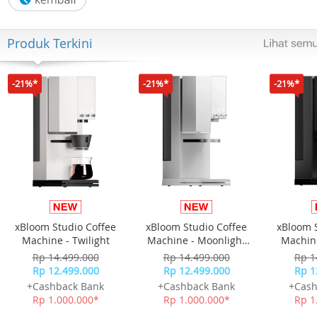
- Aplication : Tablet pc mini/touch/iphone/ipad
Produk Terkini
-21%*
-21%*
-21%*
xBloom Studio Coffee
xBloom Studio Coffee
xBloom 
Machine - Twilight
Machine - Moonlight
Machine
White
Rp 14.499.000
Rp 14.499.000
Rp 1
Rp 12.499.000
Rp 12.499.000
Rp 1
+Cashback Bank
+Cashback Bank
+Cash
Rp 1.000.000*
Rp 1.000.000*
Rp 1