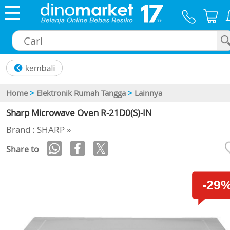
×
Home
>
Elektronik Rumah Tangga
>
Lainnya
Sharp Microwave Oven R-21D0(S)-IN
Brand : SHARP »
Share to
-29