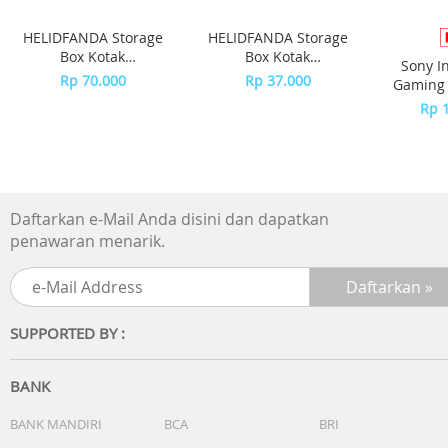
HELIDFANDA Storage
HELIDFANDA Storage
Box Kotak
Box Kotak
Sony I
Penyimpanan dengan
Penyimpanan dengan
Rp 70.000
Rp 37.000
Gaming 
Pegangan Motif Bear -
Pegangan Motif Bear -
O
Rp 
L-GRAY
THIN S-GRAY
Daftarkan e-Mail Anda disini dan dapatkan
penawaran menarik.
SUPPORTED BY :
BANK
BANK MANDIRI
BCA
BRI