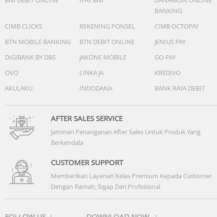
BANKING
CIMB CLICKS
REKENING PONSEL
CIMB OCTOPAY
BTN MOBILE BANKING
BTN DEBIT ONLINE
JENIUS PAY
DIGIBANK BY DBS
JAKONE MOBILE
GO-PAY
OVO
LINKAJA
KREDIVO
AKULAKU
INDODANA
BANK RAYA DEBIT
AFTER SALES SERVICE
Jaminan Penanganan After Sales Untuk Produk Yang
Berkendala
CUSTOMER SUPPORT
Memberikan Layanan Kelas Premium Kepada Customer
Dengan Ramah, Sigap Dan Profesional
FOLLOW US :
DOWNLOAD NOW :