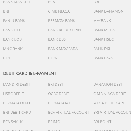
BANK MANDIRI
BCA
BRI
-Temperature resolution: 0.1C (0.2F)
BNI
CIMB NIAGA
BANK DANAMON
-Dapat menampilkan C atau F
-Terdapat fitur HOLD
PANIN BANK
PERMATA BANK
MAYBANK
-Menyimpan data pengukuran suhu MIN dan MAX
BANK OCBC
BANK KB BUKOPIN
BANK MEGA
-Otomatis mati sendiri setelah 10 menit tidak digunakan
-Baterai 1.5V AG13 / LR44 (include)
BANK UOB
BANK DBS
BANK HSBC
-Certificates: CE, ROHS-
MNC BANK
BANK MAYAPADA
BANK DKI
-Panjang Probe 15cm
-Panjang Total : 23.9cm
BTN
BTPN
BANK RAYA
NOTE : VIDEO HANYA SEBAGAI CONTOH PENGGUNAAN SA
DEBIT CARD & E-PAYMENT
MANDIRI DEBIT
BRI DEBIT
DANAMON DEBIT
HSBC DEBIT
OCBC DEBIT
CIMB NIAGA DEBIT
PERMATA DEBIT
PERMATA ME
MEGA DEBIT CARD
BNI DEBIT CARD
BCA VIRTUAL ACCOUNT
BRI VIRTUAL ACCOU
BCA SAKUKU
BRIMO
BRI POINT
BNI DEBIT ONLINE
IPAY BNI
DANAMON ONLINE