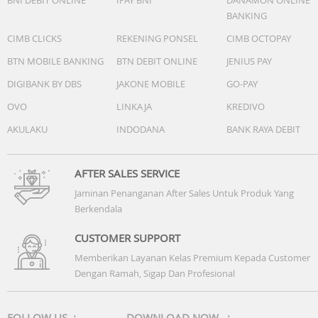
BANKING
- Jangan menyimpan TDS meter pada suhu tinggi atau
terkena sinar matahari langsung. Hal ini akan
CIMB CLICKS
REKENING PONSEL
CIMB OCTOPAY
mempersingkat umur TDS meter.
BTN MOBILE BANKING
BTN DEBIT ONLINE
JENIUS PAY
DIGIBANK BY DBS
JAKONE MOBILE
GO-PAY
OVO
LINKAJA
KREDIVO
AKULAKU
INDODANA
BANK RAYA DEBIT
AFTER SALES SERVICE
Jaminan Penanganan After Sales Untuk Produk Yang
Berkendala
CUSTOMER SUPPORT
Memberikan Layanan Kelas Premium Kepada Customer
Dengan Ramah, Sigap Dan Profesional
FOLLOW US :
DOWNLOAD NOW :