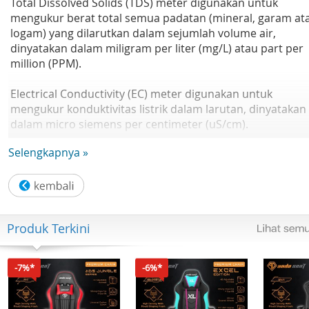
Total Dissolved Solids (TDS) meter digunakan untuk
mengukur berat total semua padatan (mineral, garam at
logam) yang dilarutkan dalam sejumlah volume air,
dinyatakan dalam miligram per liter (mg/L) atau part per
million (PPM).
Electrical Conductivity (EC) meter digunakan untuk
mengukur konduktivitas listrik dalam larutan, dinyatakan
dalam micro siemens per centimeter (uS/cm).
Selengkapnya »
Fitur:
- Fungsi TDS (PPM)
- Fungsi EC (uS/cm)
Produk Terkini
- Fungsi pengukuran Suhu larutan Celcius (C)
- Fungsi pengukuran Suhu larutan Fahrenheit (F)
- Layar backlight sehingga mudah dibaca
-7%*
-6%*
- Fitur Hold: Menyimpan pengukuran untuk kenyamanan
pembacaan.
- Fitur Auto-off