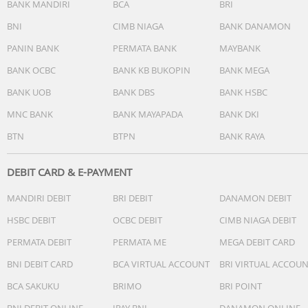
BANK MANDIRI
BCA
BRI
1. Lepaskan tutup pelindung
2. Hidupkan TDS meter
BNI
CIMB NIAGA
BANK DANAMON
3. Rendam TDS meter ke dalam air/larutan sampai ke bat
PANIN BANK
PERMATA BANK
MAYBANK
maksimum (+/- 2 inci)
4. Tunggu sampai angka pada layar stabil. TDS/EC meter
BANK OCBC
BANK KB BUKOPIN
BANK MEGA
akan otomatis mengkompensasi variasi suhu. Setelah
BANK UOB
BANK DBS
BANK HSBC
pembacaan stabil (30 sampai 45 detik), tekan tombol hol
untuk menghentikan pengukuran sehingga angka tetap
MNC BANK
BANK MAYAPADA
BANK DKI
terbaca setelah TDS/EC meter diangkat.
BTN
BTPN
BANK RAYA
5. Tekan tombol MODE untuk berpindah antara
pengukuran TDS dan EC dan C dan F.
DEBIT CARD & E-PAYMENT
5. Setelah penggunaan, keringkan TDS/EC meter dari sisa
larutan
MANDIRI DEBIT
BRI DEBIT
DANAMON DEBIT
HSBC DEBIT
OCBC DEBIT
CIMB NIAGA DEBIT
PERMATA DEBIT
PERMATA ME
MEGA DEBIT CARD
Perhatian:
BNI DEBIT CARD
BCA VIRTUAL ACCOUNT
BRI VIRTUAL ACCOU
- Jangan jatuhkan seluruh TDS meter ke dalam air atau
BCA SAKUKU
BRIMO
BRI POINT
mencelup melampaui batas max. Unit ini tidak kedap air.
BNI DEBIT ONLINE
IPAY BNI
DANAMON ONLINE