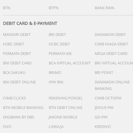
BTN
BTPN
BANK RAYA
DEBIT CARD & E-PAYMENT
MANDIRI DEBIT
BRI DEBIT
DANAMON DEBIT
HSBC DEBIT
OCBC DEBIT
CIMB NIAGA DEBIT
PERMATA DEBIT
PERMATA ME
MEGA DEBIT CARD
BNI DEBIT CARD
BCA VIRTUAL ACCOUNT
BRI VIRTUAL ACCOU
BCA SAKUKU
BRIMO
BRI POINT
BNI DEBIT ONLINE
IPAY BNI
DANAMON ONLINE
BANKING
CIMB CLICKS
REKENING PONSEL
CIMB OCTOPAY
BTN MOBILE BANKING
BTN DEBIT ONLINE
JENIUS PAY
DIGIBANK BY DBS
JAKONE MOBILE
GO-PAY
OVO
LINKAJA
KREDIVO