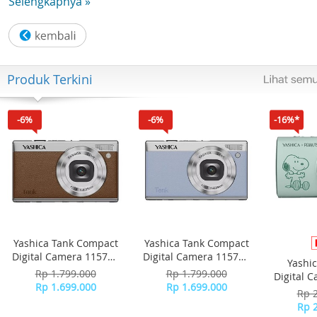
Selengkapnya »
GARANSI RESMI 2 TAHUN ORICO INDONESIA
Produk Terkini
-6%
-6%
-16%*
Yashica Tank Compact
Yashica Tank Compact
Digital Camera 115755
Digital Camera 115756
Yashi
- Brown
- Sky Blue
Rp 1.799.000
Rp 1.799.000
Digital 
Rp 1.699.000
Rp 1.699.000
-
Rp 
Rp 