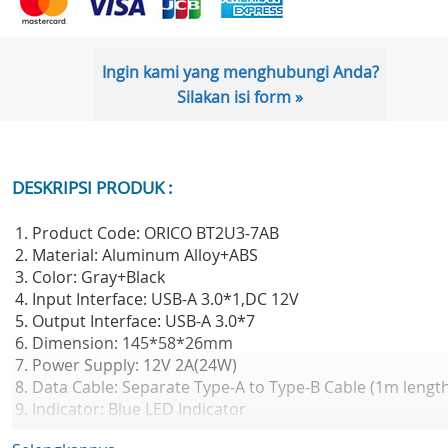
Ingin kami yang menghubungi Anda?
Silakan isi form »
DESKRIPSI PRODUK :
1. Product Code: ORICO BT2U3-7AB
2. Material: Aluminum Alloy+ABS
3. Color: Gray+Black
4. Input Interface: USB-A 3.0*1,DC 12V
5. Output Interface: USB-A 3.0*7
6. Dimension: 145*58*26mm
7. Power Supply: 12V 2A(24W)
8. Data Cable: Separate Type-A to Type-B Cable (1m lengt
9. Indicator: Blue LED Indicator
10. Control Scheme:VL817