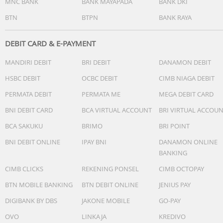
MNC BANK
BANK MAYAPADA
BANK DKI
BTN
BTPN
BANK RAYA
DEBIT CARD & E-PAYMENT
MANDIRI DEBIT
BRI DEBIT
DANAMON DEBIT
HSBC DEBIT
OCBC DEBIT
CIMB NIAGA DEBIT
PERMATA DEBIT
PERMATA ME
MEGA DEBIT CARD
BNI DEBIT CARD
BCA VIRTUAL ACCOUNT
BRI VIRTUAL ACCOU
BCA SAKUKU
BRIMO
BRI POINT
BNI DEBIT ONLINE
IPAY BNI
DANAMON ONLINE
BANKING
CIMB CLICKS
REKENING PONSEL
CIMB OCTOPAY
BTN MOBILE BANKING
BTN DEBIT ONLINE
JENIUS PAY
DIGIBANK BY DBS
JAKONE MOBILE
GO-PAY
OVO
LINKAJA
KREDIVO