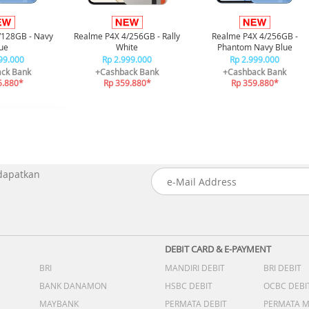
/128GB - Navy
Realme P4X 4/256GB - Rally
Realme P4X 4/256GB -
ue
White
Phantom Navy Blue
99.000
Rp 2.999.000
Rp 2.999.000
ck Bank
+Cashback Bank
+Cashback Bank
5.880*
Rp 359.880*
Rp 359.880*
 dapatkan
DEBIT CARD & E-PAYMENT
BRI
MANDIRI DEBIT
BRI DEBIT
BANK DANAMON
HSBC DEBIT
OCBC DEBI
MAYBANK
PERMATA DEBIT
PERMATA 