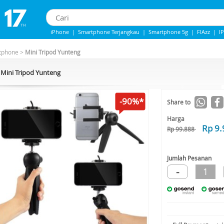
iPhone
|
Smartphone Terjangkau
|
Smartphone 5g
|
FlAzz
|
I
iPhone 13
|
Iphone 14
|
Samsung Note
tphone
>
Mini Tripod Yunteng
Mini Tripod Yunteng
-90%*
Share to
Harga
Rp 9.
Rp 99.888
Jumlah Pesanan
-
1