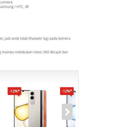
n camera
Samsung / HTC, dll
an, jadi anda tidak khawatir lagi pada kamera
ng mampu melakukan rotasi 360 derajat dan
-12%*
-12%*
-16%*