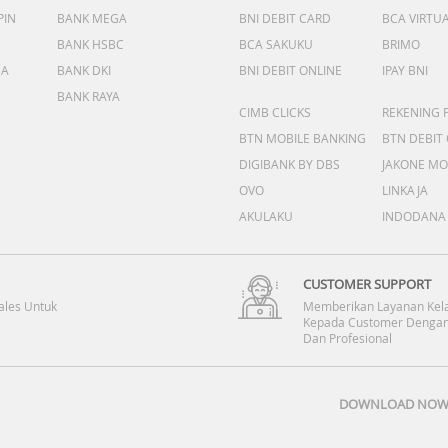
PIN
BANK MEGA
BNI DEBIT CARD
BCA VIRTU
BANK HSBC
BCA SAKUKU
BRIMO
DA
BANK DKI
BNI DEBIT ONLINE
IPAY BNI
BANK RAYA
CIMB CLICKS
REKENING 
BTN MOBILE BANKING
BTN DEBIT
DIGIBANK BY DBS
JAKONE MO
OVO
LINKAJA
AKULAKU
INDODANA
CUSTOMER SUPPORT
ales Untuk
Memberikan Layanan Kel
Kepada Customer Dengan
Dan Profesional
DOWNLOAD NOW 