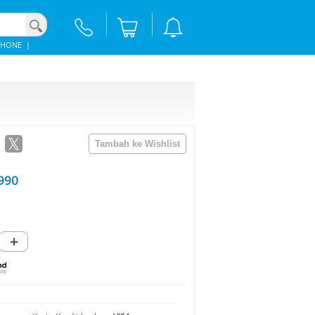
PHONE
|
990
+