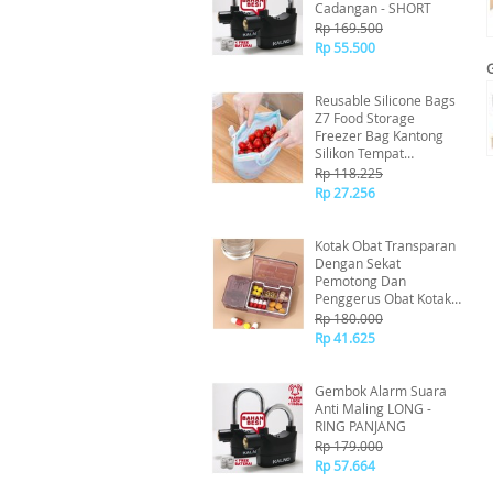
Cadangan - SHORT
Rp 169.500
Rp 55.500
Reusable Silicone Bags
Z7 Food Storage
Freezer Bag Kantong
Silikon Tempat
Makanan Fresh -
Rp 118.225
Tempat Serbaguna
Rp 27.256
Kedap Udara System
Klip 1L
Kotak Obat Transparan
Dengan Sekat
Pemotong Dan
Penggerus Obat Kotak
Vitamin Dan Suplement
Rp 180.000
Traveling
Rp 41.625
Gembok Alarm Suara
Anti Maling LONG -
RING PANJANG
Rp 179.000
Rp 57.664