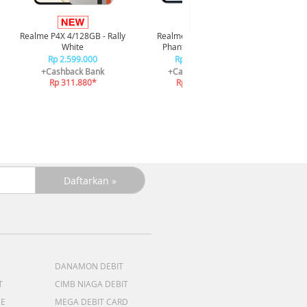
Infi
4/128GB 
Realme P4X 4/128GB - Rally
Realme P4X 4/128GB -
R
White
Phantom Navy Blue
R
Rp 2.599.000
Rp 2.599.000
+C
+Cashback Bank
+Cashback Bank
R
Rp 311.880*
Rp 311.880*
DANAMON DEBIT
T
CIMB NIAGA DEBIT
ME
MEGA DEBIT CARD