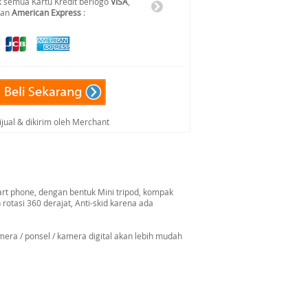
 semua Kartu Kredit berlogo
VISA
,
dan
American Express
:
ijual & dikirim oleh Merchant
art phone, dengan bentuk Mini tripod, kompak
tasi 360 derajat, Anti-skid karena ada
era / ponsel / kamera digital akan lebih mudah