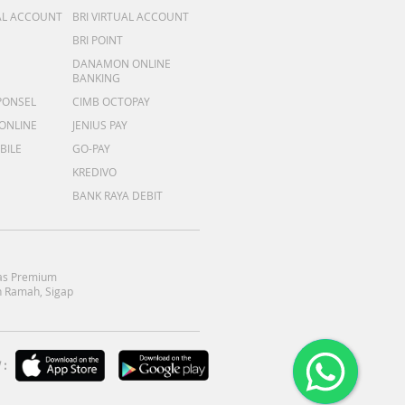
AL ACCOUNT
BRI VIRTUAL ACCOUNT
BRI POINT
DANAMON ONLINE
BANKING
PONSEL
CIMB OCTOPAY
 ONLINE
JENIUS PAY
BILE
GO-PAY
KREDIVO
BANK RAYA DEBIT
as Premium
 Ramah, Sigap
: