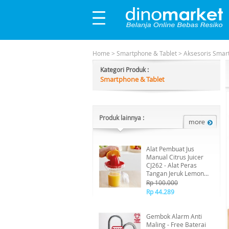
Home
>
Smartphone & Tablet
>
Aksesoris Smar
Kategori Produk :
Smartphone & Tablet
Produk lainnya :
Alat Pembuat Jus
Manual Citrus Juicer
CJ262 - Alat Peras
Tangan Jeruk Lemon
Songkit Lime Manual
Rp 100.000
Rp 44.289
Gembok Alarm Anti
Maling - Free Baterai