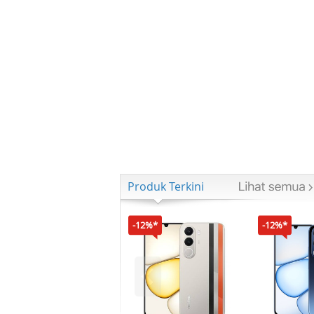
Produk Terkini
-12%*
-12%*