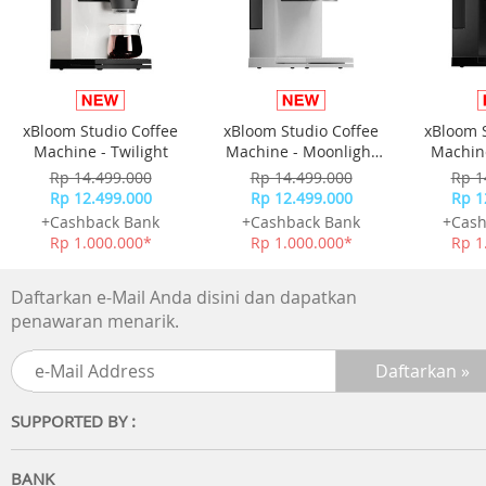
xBloom Studio Coffee
xBloom Studio Coffee
xBloom 
Machine - Twilight
Machine - Moonlight
Machine
White
Rp 14.499.000
Rp 14.499.000
Rp 1
Rp 12.499.000
Rp 12.499.000
Rp 1
+Cashback Bank
+Cashback Bank
+Cash
Rp 1.000.000*
Rp 1.000.000*
Rp 1
Daftarkan e-Mail Anda disini dan dapatkan
penawaran menarik.
SUPPORTED BY :
BANK