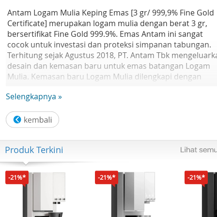
Antam Logam Mulia Keping Emas [3 gr/ 999,9% Fine Gold
Certificate] merupakan logam mulia dengan berat 3 gr,
bersertifikat Fine Gold 999.9%. Emas Antam ini sangat
cocok untuk investasi dan proteksi simpanan tabungan.
Terhitung sejak Agustus 2018, PT. Antam Tbk mengeluark
desain dan kemasan baru untuk emas batangan Logam
Mulia. Kemasan baru Logam Mulia dilengkapi dengan
sistem sekuriti baru dari CertiCards®, sehingga keaslian
Selengkapnya »
produk dapat diperiksa melalui aplikasi CertiEyeTM
(Android, IOS).
Perhatian
: Membuka atau merusak segel kemasan baru
Logam Mulia sama dengan merusak sertifikasi produk dar
Produk Terkini
PT. Antam Tbk
Fitur Produk:
-21%*
-21%*
-21%*
- Logam Mulia
- Berat : 3 gr
- Bersertifikat Fine Gold 999,9%
- Cocok untuk investasi dan proteksi simpanan tabungan