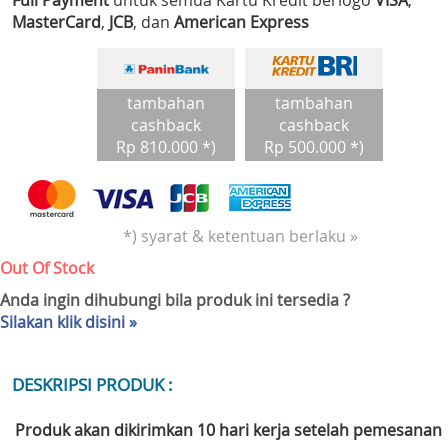
Full Payment
untuk semua Kartu Kredit berlogo
VISA
,
MasterCard
,
JCB
, dan
American Express
tambahan
tambahan
cashback
cashback
Rp 810.000 *)
Rp 500.000 *)
*) syarat & ketentuan berlaku »
Out Of Stock
Anda ingin dihubungi bila produk ini tersedia ?
Silakan klik disini »
DESKRIPSI PRODUK :
Produk akan dikirimkan 10 hari kerja setelah pemesanan