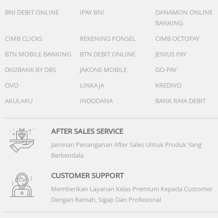
BNI DEBIT ONLINE
IPAY BNI
DANAMON ONLINE
BANKING
CIMB CLICKS
REKENING PONSEL
CIMB OCTOPAY
BTN MOBILE BANKING
BTN DEBIT ONLINE
JENIUS PAY
DIGIBANK BY DBS
JAKONE MOBILE
GO-PAY
OVO
LINKAJA
KREDIVO
AKULAKU
INDODANA
BANK RAYA DEBIT
AFTER SALES SERVICE
Jaminan Penanganan After Sales Untuk Produk Yang
Berkendala
CUSTOMER SUPPORT
Memberikan Layanan Kelas Premium Kepada Customer
Dengan Ramah, Sigap Dan Profesional