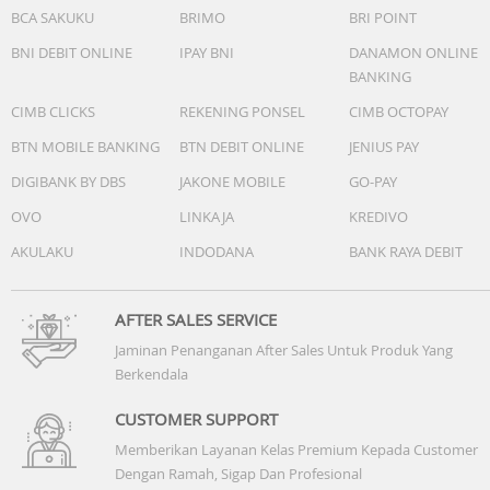
BCA SAKUKU
BRIMO
BRI POINT
BNI DEBIT ONLINE
IPAY BNI
DANAMON ONLINE
BANKING
CIMB CLICKS
REKENING PONSEL
CIMB OCTOPAY
BTN MOBILE BANKING
BTN DEBIT ONLINE
JENIUS PAY
DIGIBANK BY DBS
JAKONE MOBILE
GO-PAY
OVO
LINKAJA
KREDIVO
AKULAKU
INDODANA
BANK RAYA DEBIT
AFTER SALES SERVICE
Jaminan Penanganan After Sales Untuk Produk Yang
Berkendala
CUSTOMER SUPPORT
Memberikan Layanan Kelas Premium Kepada Customer
Dengan Ramah, Sigap Dan Profesional