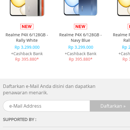
dibelakang produk akan berkedip)
3. Jangan mencuci maupun merendam mesin produk
Dengan 3 mode kecepatan
Voltase Produk 3.7V, Voltase Pengecasan 5V/1A
Realme P4X 6/128GB -
Realme P4X 6/128GB -
Realme P
Baterai : 1800 mAh, pengecasan maksimal di 4 jam
Rally White
Navy Blue
Ral
tergantung pemakaian
Rp 3.299.000
Rp 3.299.000
Rp 
Kekuatan Produk : 20 Watt
+Cashback Bank
+Cashback Bank
+Cash
Rp 395.880*
Rp 395.880*
Rp 
Ukuran Kemasan : 20 cm x 15.5 cm x 7.5 cm
Ukuran Produk : Bodi - Panjang 19 cm x Tinggi 14 cm x Te
6.5 cm
Aksesoris - panjang 17cm, lebar depan 4.5 cm, lebar leher
Daftarkan e-Mail Anda disini dan dapatkan
0.5 cm
penawaran menarik.
Panjang Kabel 65 cm
Isi Kemasan : Satu Mesin Produk, Satu Aksesoris pengadu
Kabel Cas, Kertas Panduan
SUPPORTED BY :