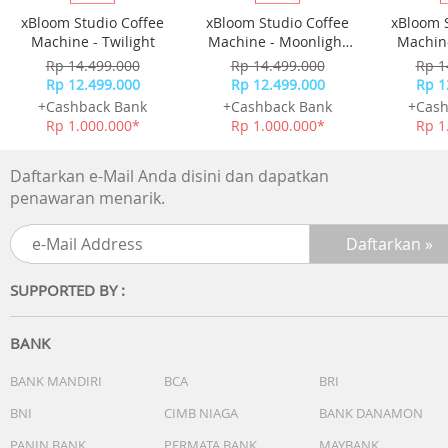
xBloom Studio Coffee
xBloom Studio Coffee
xBloom 
Machine - Twilight
Machine - Moonlight
Machine
White
Rp 14.499.000
Rp 14.499.000
Rp 1
Rp 12.499.000
Rp 12.499.000
Rp 1
+Cashback Bank
+Cashback Bank
+Cash
Rp 1.000.000*
Rp 1.000.000*
Rp 1
Daftarkan e-Mail Anda disini dan dapatkan
penawaran menarik.
SUPPORTED BY :
BANK
BANK MANDIRI
BCA
BRI
BNI
CIMB NIAGA
BANK DANAMON
PANIN BANK
PERMATA BANK
MAYBANK