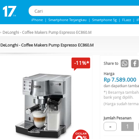
iPhone
|
Smartphone Terjangkau
|
Smartphone 5g
|
FLazz
|
i
iphone 13
|
iPhone 14
|
Samsung Note
>
DeLonghi - Coffee Makers Pump Espresso EC860.M
DeLonghi - Coffee Makers Pump Espresso EC860.M
-11%*
Share to
Harga
Rp 7.589.000
dan dapatkan tamba
*) Besarnya tambah
bank yang dipilih.
(Harga sudah terma
Jumlah Pesanan
-
1