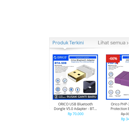
Produk Terkini
-66%
ORICO USB Bluetooth
Orico PHP-
Dongle V5.0 Adapter - BTA-
Protection 
508 - WHITE
Rp 70.000
Rp 9
Rp 3