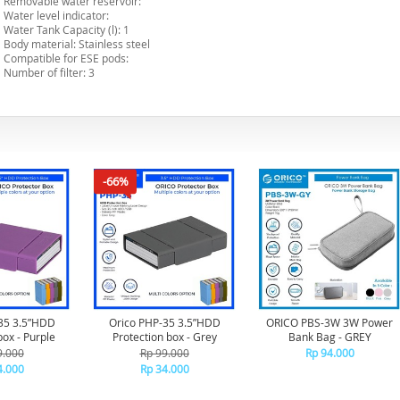
Removable water reservoir:
Water level indicator:
Water Tank Capacity (l): 1
Body material: Stainless steel
Compatible for ESE pods:
Number of filter: 3
-66%
35 3.5”HDD
Orico PHP-35 3.5”HDD
ORICO PBS-3W 3W Power
box - Purple
Protection box - Grey
Bank Bag - GREY
9.000
Rp 99.000
Rp 94.000
4.000
Rp 34.000