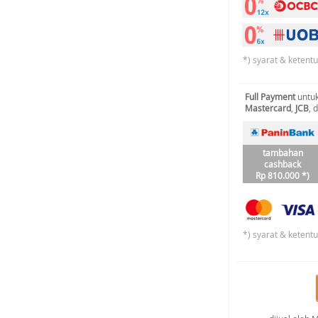
*) syarat & ketent
Full Payment
untuk
Mastercard
,
JCB
, 
tambahan
cashback
Rp 810.000 *)
*) syarat & ketent