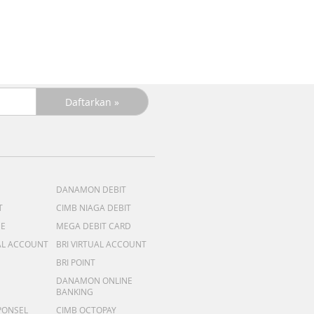
+C
R
DANAMON DEBIT
T
CIMB NIAGA DEBIT
ME
MEGA DEBIT CARD
AL ACCOUNT
BRI VIRTUAL ACCOUNT
BRI POINT
DANAMON ONLINE
BANKING
PONSEL
CIMB OCTOPAY