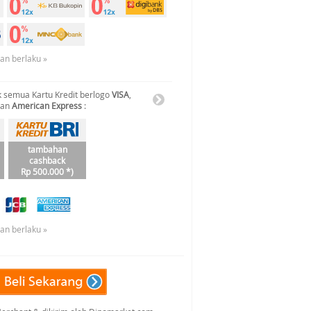
uan berlaku »
 semua Kartu Kredit berlogo
VISA
,
dan
American Express
:
tambahan
cashback
Rp 500.000 *)
uan berlaku »