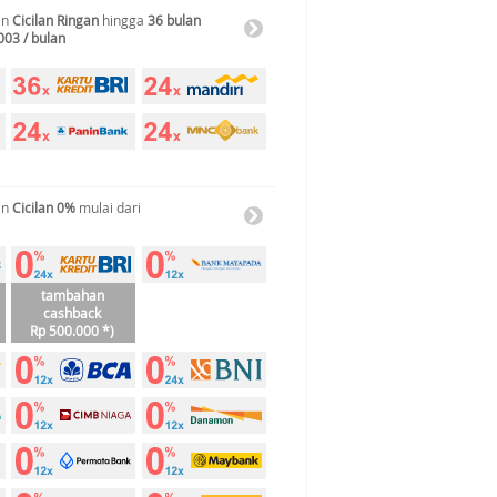
an
Cicilan Ringan
hingga
36 bulan
003 / bulan
an
Cicilan 0%
mulai dari
tambahan
cashback
Rp 500.000 *)