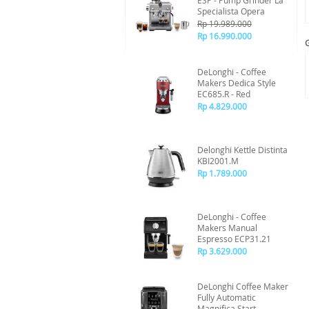
ESP - Pump Grinder La
Specialista Opera
Rp 19.989.000
Rp 16.990.000
DeLonghi - Coffee
Makers Dedica Style
EC685.R - Red
Rp 4.829.000
Delonghi Kettle Distinta
KBI2001.M
Rp 1.789.000
DeLonghi - Coffee
Makers Manual
Espresso ECP31.21
Rp 3.629.000
DeLonghi Coffee Maker
Fully Automatic
Magnifica Start