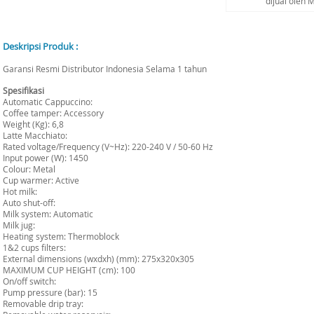
dijual oleh
Deskripsi Produk :
Garansi Resmi Distributor Indonesia Selama 1 tahun
Spesifikasi
Automatic Cappuccino:
Coffee tamper: Accessory
Weight (Kg): 6,8
Latte Macchiato:
Rated voltage/Frequency (V~Hz): 220-240 V / 50-60 Hz
Input power (W): 1450
Colour: Metal
Cup warmer: Active
Hot milk:
Auto shut-off:
Milk system: Automatic
Milk jug:
Heating system: Thermoblock
1&2 cups filters:
External dimensions (wxdxh) (mm): 275x320x305
MAXIMUM CUP HEIGHT (cm): 100
On/off switch:
Pump pressure (bar): 15
Removable drip tray: