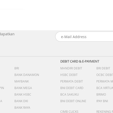
 dapatkan
DEBIT CARD & E-PAYMENT
BRI
MANDIRI DEBIT
BRI DEBIT
BANK DANAMON
HSBC DEBIT
OCBC DEBI
MAYBANK
PERMATA DEBIT
PERMATA 
PIN
BANK MEGA
BNI DEBIT CARD
BCA VIRTU
BANK HSBC
BCA SAKUKU
BRIMO
DA
BANK DKI
BNI DEBIT ONLINE
IPAY BNI
BANK RAYA
CIMB CLICKS
REKENING 