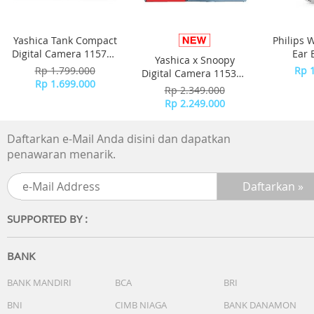
Yashica Tank Compact
Philips 
Digital Camera 115757
Ear 
Yashica x Snoopy
- Pink Marshmallow
Headpho
Rp 1.799.000
Rp 
Digital Camera 115371
Noise
Rp 1.699.000
- Blue
Rp 2.349.000
TAH60
Rp 2.249.000
Daftarkan e-Mail Anda disini dan dapatkan
penawaran menarik.
SUPPORTED BY :
BANK
BANK MANDIRI
BCA
BRI
BNI
CIMB NIAGA
BANK DANAMON