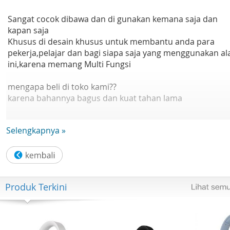
Sangat cocok dibawa dan di gunakan kemana saja dan
kapan saja
Khusus di desain khusus untuk membantu anda para
pekerja,pelajar dan bagi siapa saja yang menggunakan al
ini,karena memang Multi Fungsi
mengapa beli di toko kami??
karena bahannya bagus dan kuat tahan lama
NB : MOHON PESAN SESUAI VARIAN
Selengkapnya »
FREE POUCH SETIAP PEMBELIAN SEBAGAI SARUNG
Fitur Produk :
1. Memaksimalkan pembuangan panas dari laptop lewat
Produk Terkini
bagian bawah
2. Design lipat anti ribet
3. Anti slip material, anti geser
5. Design Ergonomis membuat tubuh tegak ketika posisi