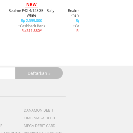
Infi
4/128GB 
Realme P4X 4/128GB - Rally
Realme P4X 4/128GB -
R
White
Phantom Navy Blue
R
Rp 2.599.000
Rp 2.599.000
+C
+Cashback Bank
+Cashback Bank
R
Rp 311.880*
Rp 311.880*
DANAMON DEBIT
T
CIMB NIAGA DEBIT
ME
MEGA DEBIT CARD