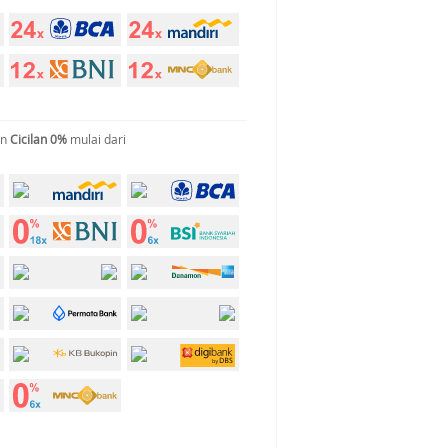
an
Cicilan 0%
mulai dari