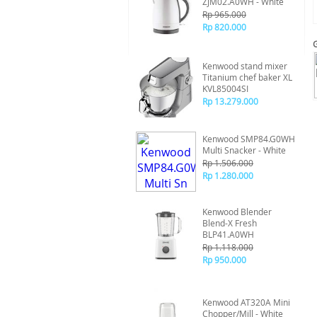
ZJM02.A0WH - White
Rp 965.000
Rp 820.000
Kenwood stand mixer
Titanium chef baker XL
KVL85004SI
Rp 13.279.000
Kenwood SMP84.G0WH
Multi Snacker - White
Rp 1.506.000
Rp 1.280.000
Kenwood Blender
Blend-X Fresh
BLP41.A0WH
Rp 1.118.000
Rp 950.000
Kenwood AT320A Mini
Chopper/Mill - White