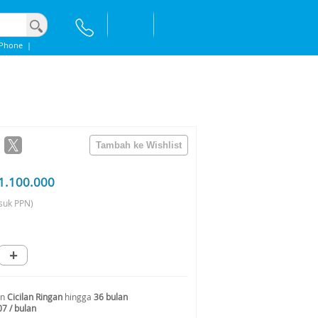
iPhone
|
1.100.000
suk PPN)
+
an
Cicilan Ringan
hingga
36 bulan
07 / bulan