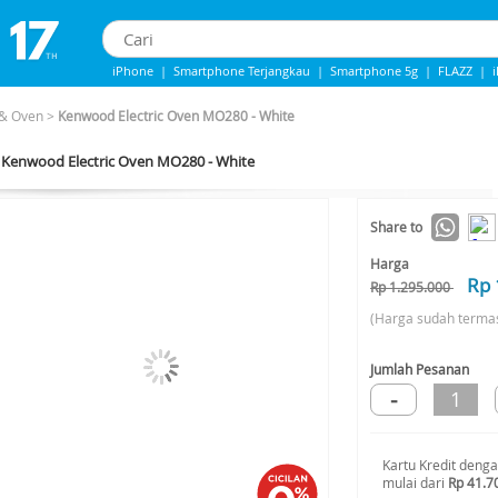
iPhone
|
Smartphone Terjangkau
|
Smartphone 5g
|
FLAZZ
|
iPhone 13
|
IPhone 14
|
Samsung Note
& Oven
>
Kenwood Electric Oven MO280 - White
Kenwood Electric Oven MO280 - White
-15%*
Share to
Harga
Rp 
Rp 1.295.000
(Harga sudah terma
Jumlah Pesanan
-
1
Kartu Kredit deng
mulai dari
Rp 41.7