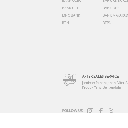
BANK OCBC
BANK KB BUKO
BANK UOB
BANK DBS
MNC BANK
BANK MAYAPA
BTN
BTPN
AFTER SALES SERVICE
Jaminan Penanganan After S
Produk Yang Berkendala
FOLLOW US :
SYARAT & KETENTUAN
|
KEBIJAKAN PRIVASI