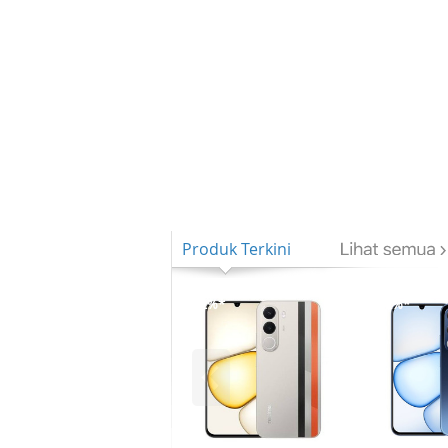
Produk Terkini
-12%*
-12%*