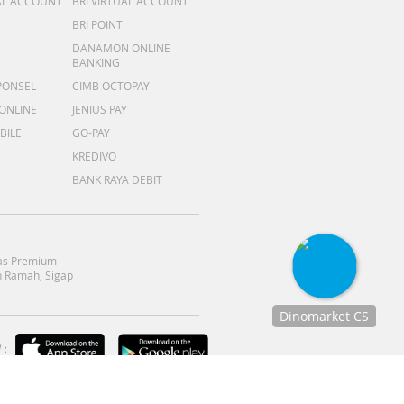
AL ACCOUNT
BRI VIRTUAL ACCOUNT
BRI POINT
DANAMON ONLINE
BANKING
PONSEL
CIMB OCTOPAY
 ONLINE
JENIUS PAY
BILE
GO-PAY
KREDIVO
BANK RAYA DEBIT
as Premium
 Ramah, Sigap
Dinomarket CS
Chat
:
dengan CS
kami via
WhatsApp!