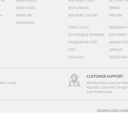
PIN
BANK MEGA
BNI DEBIT CARD
BCA VIRTU
BANK HSBC
BCA SAKUKU
BRIMO
DA
BANK DKI
BNI DEBIT ONLINE
IPAY BNI
BANK RAYA
CIMB CLICKS
REKENING 
BTN MOBILE BANKING
BTN DEBIT
DIGIBANK BY DBS
JAKONE MO
OVO
LINKAJA
AKULAKU
INDODANA
CUSTOMER SUPPORT
ales Untuk
Memberikan Layanan Kel
Kepada Customer Dengan
Dan Profesional
DOWNLOAD NOW 