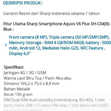
DESKRIPSI PRODUK :
Garansi Resmi dari Sharp Indonesia selama 1 tahun
Fitur Utama Sharp Smartphone Aquos V6 Plus SH-C04(B)-
Blue :
Front camera (8 MP), Triple camera (50 MP/2MP/2MP),
Memory /storage : RAM 4 GB/ROM 64GB, battery : 5000
mAh, Android 12, Mediatek Helio G25, NFC Feature ,
Display 6,5"
Spesifikasi
:
Jaringan 4G / 3G / GSM
Warna Laut Biru Tua / Pasir Abu-abu
Dimensi 165,2 x 75,5 x 8,9 mm
Bahan Metalik
Berat 190 gram
SIM Dual SIM dual standby (mendukung 4G+4G), 1 slot
kartu nano-SIM + (1 nano-SIM atau 1 slot kartu microSD)
Ukuran 6,52" VNotch