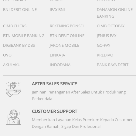
BNI DEBIT ONLINE
IPAY BNI
DANAMON ONLINE
BANKING
CIMB CLICKS
REKENING PONSEL
CIMB OCTOPAY
BTN MOBILE BANKING
BTN DEBIT ONLINE
JENIUS PAY
DIGIBANK BY DBS
JAKONE MOBILE
GO-PAY
OVO
LINKAJA
KREDIVO
AKULAKU
INDODANA
BANK RAYA DEBIT
AFTER SALES SERVICE
Jaminan Penanganan After Sales Untuk Produk Yang
Berkendala
CUSTOMER SUPPORT
Memberikan Layanan Kelas Premium Kepada Customer
Dengan Ramah, Sigap Dan Profesional