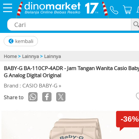
×
Home
>
Lainnya
>
Lainnya
BABY-G BA-110CP-4ADR - Jam Tangan Wanita Casio Bab
G Analog Digital Original
Brand : CASIO BABY-G »
Share to
-36%