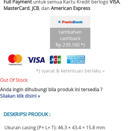
Full Payment
untuk semua Kartu Kredit berlogo
VISA
,
MasterCard
,
JCB
, dan
American Express
tambahan
cashback
Rp 239.160 *)
*) syarat & ketentuan berlaku »
Out Of Stock
Anda ingin dihubungi bila produk ini tersedia ?
Silakan klik disini »
DESKRIPSI PRODUK :
Ukuran casing (P× L× T): 46.3 × 43.4 × 15.8 mm