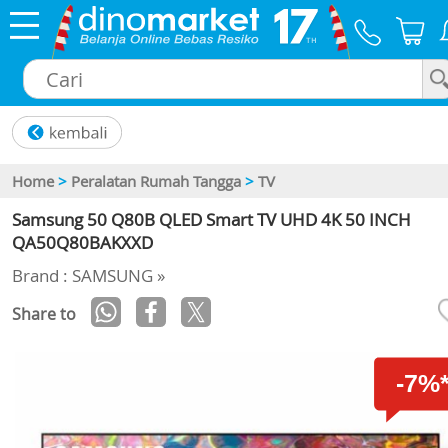
×
Home
>
Peralatan Rumah Tangga
>
TV
Samsung 50 Q80B QLED Smart TV UHD 4K 50 INCH
QA50Q80BAKXXD
Brand : SAMSUNG »
Share to
-7%