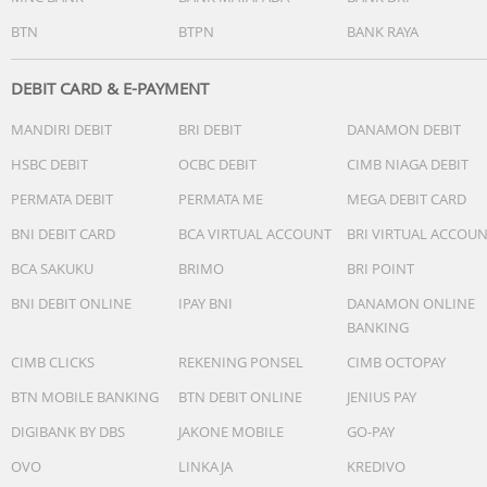
Micro Dimming
BTN
BTPN
BANK RAYA
Supreme UHD DimmingUHD Dimming
Contrast Enhancer
Yes
DEBIT CARD & E-PAYMENT
Auto Motion Plus
MANDIRI DEBIT
BRI DEBIT
DANAMON DEBIT
Yes
Film Mode
HSBC DEBIT
OCBC DEBIT
CIMB NIAGA DEBIT
Yes
PERMATA DEBIT
PERMATA ME
MEGA DEBIT CARD
Motion Technology
Motion Xcelerator Turbo
BNI DEBIT CARD
BCA VIRTUAL ACCOUNT
BRI VIRTUAL ACCOU
Clear Motion
BCA SAKUKU
BRIMO
BRI POINT
LED Clear Motion
Noise Reduction
BNI DEBIT ONLINE
IPAY BNI
DANAMON ONLINE
Yes
BANKING
Smart Calibration
CIMB CLICKS
REKENING PONSEL
CIMB OCTOPAY
Basic
Filmmaker Mode (FMM)
BTN MOBILE BANKING
BTN DEBIT ONLINE
JENIUS PAY
Yes
DIGIBANK BY DBS
JAKONE MOBILE
GO-PAY
OVO
LINKAJA
KREDIVO
Audio