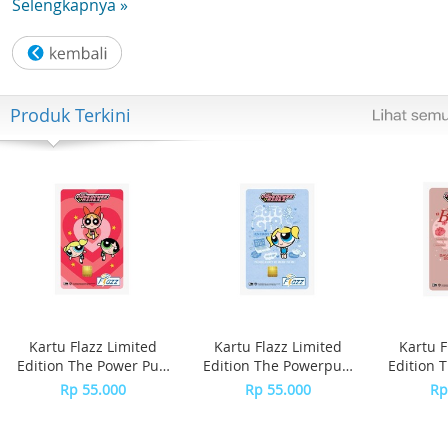
Selengkapnya »
Detail Spesifikasi
Product
QLED
Produk Terkini
Series
8
Display
Screen Size
50"
Refresh Rate
50Hz
Kartu Flazz Limited
Kartu Flazz Limited
Kartu F
Resolution
Edition The Power Puff
Edition The Powerpuff
Edition 
3,840 x 2,160
Girls
Girls - Bubble
Girls
Rp 55.000
Rp 55.000
Rp
Video