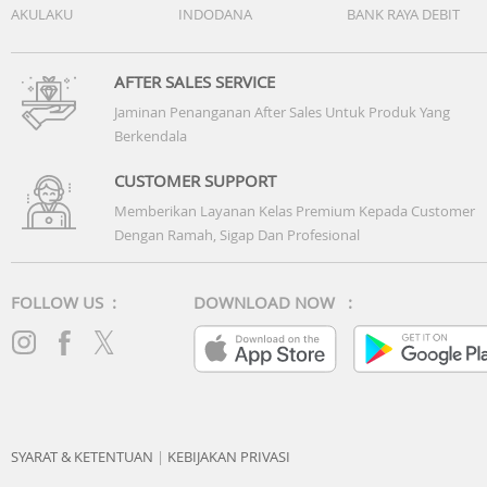
AKULAKU
INDODANA
BANK RAYA DEBIT
Dolby Atmos
Yes
Dolby Digital Plus
AFTER SALES SERVICE
MS12 2ch
Jaminan Penanganan After Sales Untuk Produk Yang
Active Voice Amplifier
Berkendala
Yes
Adaptive Sound
CUSTOMER SUPPORT
Adaptive Sound+
Memberikan Layanan Kelas Premium Kepada Customer
Object Tracking Sound
Dengan Ramah, Sigap Dan Profesional
OTS Lite
Q-Symphony
Yes
FOLLOW US :
DOWNLOAD NOW :
Sound Output (RMS)
40W
Speaker Type
2.2CH
Woofer
Yes
SYARAT & KETENTUAN
|
KEBIJAKAN PRIVASI
Multiroom Link
Yes