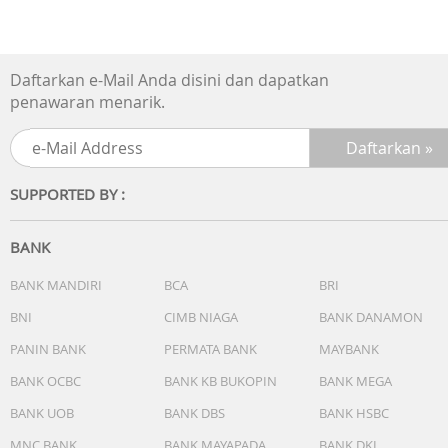
Picture Engine
Quantum Processor 4K
One Billion Color
Daftarkan e-Mail Anda disini dan dapatkan
Yes
penawaran menarik.
PQI (Picture Quality Index)
3200
HDR (High Dynamic Range)
Quantum HDR 8x
SUPPORTED BY :
HDR 10+
Certified(HDR10+ Adaptive)
AI Upscale
BANK
Yes
HLG (Hybrid Log Gamma)
BANK MANDIRI
BCA
BRI
Yes
BNI
CIMB NIAGA
BANK DANAMON
Contrast
PANIN BANK
PERMATA BANK
MAYBANK
Direct Full Array
Color
BANK OCBC
BANK KB BUKOPIN
BANK MEGA
100% Colour Volume with Quantum Dot
BANK UOB
BANK DBS
BANK HSBC
Brightness/Color Detection
Brightness/Color Detection
MNC BANK
BANK MAYAPADA
BANK DKI