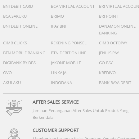
BNI DEBIT CARD
BCA VIRTUAL ACCOUNT
BRI VIRTUAL ACCOU
BCA SAKUKU
BRIMO
BRI POINT
BNI DEBIT ONLINE
IPAY BNI
DANAMON ONLINE
BANKING
CIMB CLICKS
REKENING PONSEL
CIMB OCTOPAY
BTN MOBILE BANKING
BTN DEBIT ONLINE
JENIUS PAY
DIGIBANK BY DBS
JAKONE MOBILE
GO-PAY
OVO
LINKAJA
KREDIVO
AKULAKU
INDODANA
BANK RAYA DEBIT
AFTER SALES SERVICE
Jaminan Penanganan After Sales Untuk Produk Yang
Berkendala
CUSTOMER SUPPORT
Memberikan Layanan Kelas Premium Kepada Customer