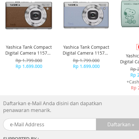
Yashica Tank Compact
Yashica Tank Compact
Digital Camera 115755
Digital Camera 115756
Yashi
- Brown
- Sky Blue
Rp 1.799.000
Rp 1.799.000
Digital 
Rp 1.699.000
Rp 1.699.000
-
Rp 
Rp 
+Cash
Rp 
Daftarkan e-Mail Anda disini dan dapatkan
penawaran menarik.
SUPPORTED BY :