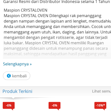
Garansi Resmi dari Distributor Indonesia selama 1 Tahun
Maspion CRYSTALOVEN
Maspion CRYSTAL OVEN Dilengkapi rak pemanggang
dengan nampan dengan lapisan anti lengket, memudahk
Anda untuk memanggang dan membersihkan. Cocok unt
memanggang ayam utuh, ikan, daging, dan lainnya. Untu
mengambil dengan pengait rotisserie, agar tidak terjadi
luka bakar. Maspion CRYSTAL OVEN memiliki Ruangan
pemanggang didesain untuk menampung panas secara
maksimal, sehingga mendapatkan hasil panggang yang
matang dengan sempurna. Selain itu dengan adanya tut
Selengkapnya »
kaca, Anda cukup melihat dari luar kondisi makanan yang
dipanggang. Materil aluminium (Bahan aluminium pilihan
membuat produk ini sangat tahan lama. Anda dapat
dengan bebas membawa panggangan ini tanpa takut
rentan patah atau rusak. Seluruh bodi dibuat dari materi
Produk Terkini
yang berkualitas sehingga durabilitas yang lebih baik) Ant
Karan dan Anti Lengket Mudah dibersihkan
-6%
-6%
-16%*