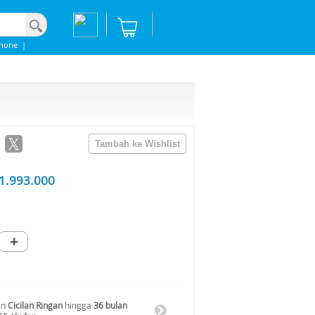
Phone
|
1.993.000
+
an
Cicilan Ringan
hingga
36 bulan