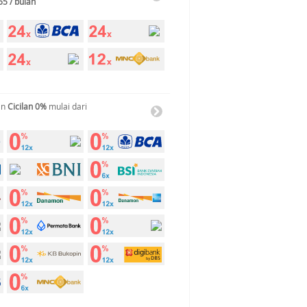
65 / bulan
an
Cicilan 0%
mulai dari