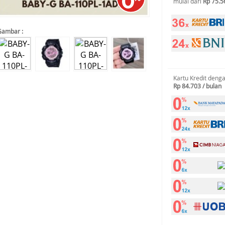
mulai dari
Rp 75.5
Gambar :
Kartu Kredit deng
Rp 84.703 / bulan