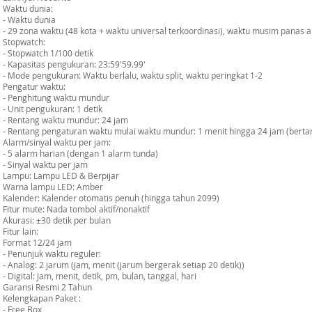
Waktu dunia:
- Waktu dunia
- 29 zona waktu (48 kota + waktu universal terkoordinasi), waktu musim panas ak
Stopwatch:
- Stopwatch 1/100 detik
- Kapasitas pengukuran: 23:59'59.99'
- Mode pengukuran: Waktu berlalu, waktu split, waktu peringkat 1-2
Pengatur waktu:
- Penghitung waktu mundur
- Unit pengukuran: 1 detik
- Rentang waktu mundur: 24 jam
- Rentang pengaturan waktu mulai waktu mundur: 1 menit hingga 24 jam (bert
Alarm/sinyal waktu per jam:
- 5 alarm harian (dengan 1 alarm tunda)
- Sinyal waktu per jam
Lampu: Lampu LED & Berpijar
Warna lampu LED: Amber
Kalender: Kalender otomatis penuh (hingga tahun 2099)
Fitur mute: Nada tombol aktif/nonaktif
Akurasi: ±30 detik per bulan
Fitur lain:
Format 12/24 jam
- Penunjuk waktu reguler:
- Analog: 2 jarum (jam, menit (jarum bergerak setiap 20 detik))
- Digital: Jam, menit, detik, pm, bulan, tanggal, hari
Garansi Resmi 2 Tahun
Kelengkapan Paket :
- Free Box