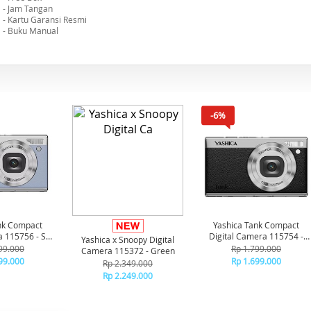
- Jam Tangan
- Kartu Garansi Resmi
- Buku Manual
-6%
nk Compact
Yashica Tank Compact
a 115756 - Sky
Digital Camera 115754 -
Yashica x Snoopy Digital
ue
Black
99.000
Rp 1.799.000
Camera 115372 - Green
99.000
Rp 1.699.000
Rp 2.349.000
Rp 2.249.000