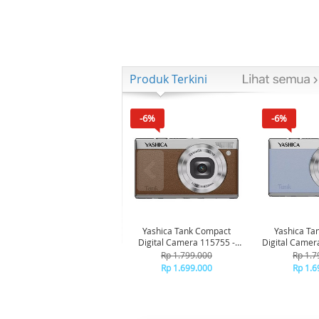
Produk Terkini
-6%
-6%
Yashica Tank Compact
Yashica Ta
Digital Camera 115755 -
Digital Camer
Brown
Bl
Rp 1.799.000
Rp 1.7
Rp 1.699.000
Rp 1.6