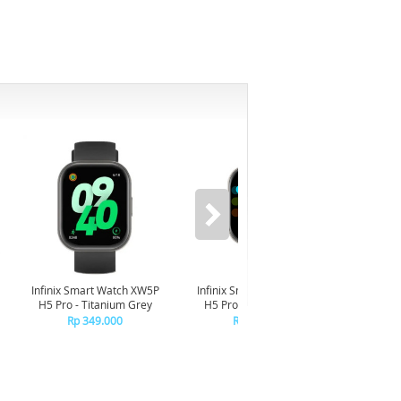
-6%
Infinix Smart Watch XW5P
Infinix Smart Watch XW5P
Yashi
H5 Pro - Titanium Grey
H5 Pro - Chrome Silver
Digita
Pin
Rp 349.000
Rp 349.000
R
R