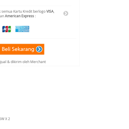
 semua Kartu Kredit berlogo
VISA
,
dan
American Express
:
ijual & dikirim oleh Merchant
6W X 2