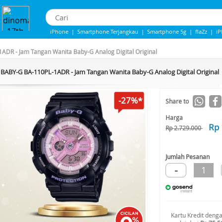
iPhone
|
Smartphone Terjangkau
|
Smartphone 5g
|
flaZz
|
i
iPhone 13
|
IPHONE 14
|
Samsung Note
DR - Jam Tangan Wanita Baby-G Analog Digital Original
BABY-G BA-110PL-1ADR - Jam Tangan Wanita Baby-G Analog Digital Original
-27%*
Share to
Harga
Rp 
Rp 2.729.000
Jumlah Pesanan
-
1
Kartu Kredit deng