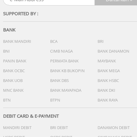
Ketepatan waktu reguler
Analog: 2 jarum (jam, menit (jarum bergerak setiap 20
SUPPORTED BY :
detik))
Digital: Jam, menit, detik, pm, bulan, tanggal, hari
Akurasi: ±30 detik per bulan
BANK
Perkiraan masa pakai baterai: 2 tahun pada SR726W × 2
BANK MANDIRI
BCA
BRI
GARANSI RESMI 2 TAHUN
BNI
CIMB NIAGA
BANK DANAMON
PANIN BANK
PERMATA BANK
MAYBANK
BANK OCBC
BANK KB BUKOPIN
BANK MEGA
BANK UOB
BANK DBS
BANK HSBC
MNC BANK
BANK MAYAPADA
BANK DKI
BTN
BTPN
BANK RAYA
DEBIT CARD & E-PAYMENT
MANDIRI DEBIT
BRI DEBIT
DANAMON DEBIT