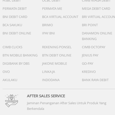
HSBC DEBIT
OCBC DEBIT
CIMB NIAGA DEBIT
PERMATA DEBIT
PERMATA ME
MEGA DEBIT CARD
BNI DEBIT CARD
BCA VIRTUAL ACCOUNT
BRI VIRTUAL ACCOU
BCA SAKUKU
BRIMO
BRI POINT
BNI DEBIT ONLINE
IPAY BNI
DANAMON ONLINE
BANKING
CIMB CLICKS
REKENING PONSEL
CIMB OCTOPAY
BTN MOBILE BANKING
BTN DEBIT ONLINE
JENIUS PAY
DIGIBANK BY DBS
JAKONE MOBILE
GO-PAY
OVO
LINKAJA
KREDIVO
AKULAKU
INDODANA
BANK RAYA DEBIT
AFTER SALES SERVICE
Jaminan Penanganan After Sales Untuk Produk Yang
Berkendala