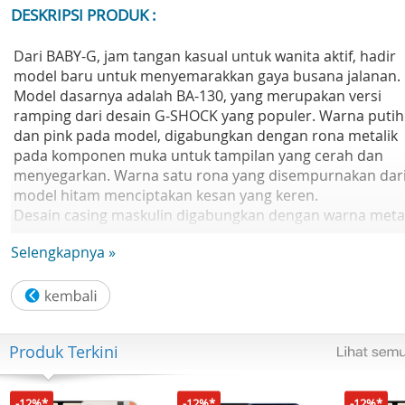
DESKRIPSI PRODUK :
Dari BABY-G, jam tangan kasual untuk wanita aktif, hadir
model baru untuk menyemarakkan gaya busana jalanan.
Model dasarnya adalah BA-130, yang merupakan versi
ramping dari desain G-SHOCK yang populer. Warna putih
dan pink pada model, digabungkan dengan rona metalik
pada komponen muka untuk tampilan yang cerah dan
menyegarkan. Warna satu rona yang disempurnakan dar
model hitam menciptakan kesan yang keren.
Desain casing maskulin digabungkan dengan warna metal
yang feminin untuk desain penunjuk waktu yang cocok
Selengkapnya »
dengan gaya busana jalanan.
Spesifikasi Casio Baby-G BA-130-4ADR
Bahan casing / bezel: Resin
Tali Jam Tangan Resin
Produk Terkini
Neobrite
Tahan Goncangan
Kaca Mineral
-12%*
-12%*
-12%*