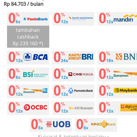
Rp 84.703 / bulan
tambahan
cashback
Rp 239.160 *)
*) syarat & ketentuan berlaku »