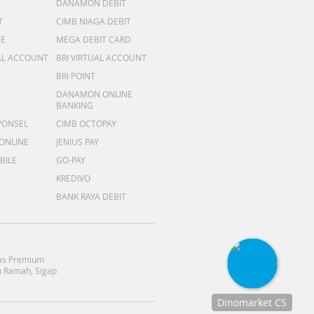
DANAMON DEBIT
T
CIMB NIAGA DEBIT
ME
MEGA DEBIT CARD
AL ACCOUNT
BRI VIRTUAL ACCOUNT
BRI POINT
DANAMON ONLINE
BANKING
PONSEL
CIMB OCTOPAY
 ONLINE
JENIUS PAY
BILE
GO-PAY
KREDIVO
BANK RAYA DEBIT
as Premium
 Ramah, Sigap
Dinomarket CS