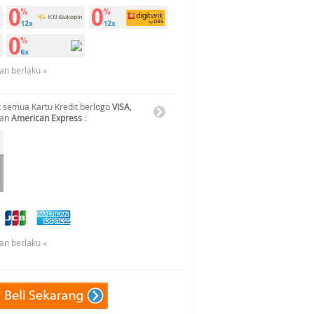
an berlaku »
 semua Kartu Kredit berlogo
VISA
,
dan
American Express
:
an berlaku »