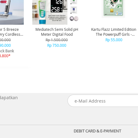
or 5 Breeze
Mediatech Semi Solid pH
Kartu Flazz Limited Edition
Meter Digital Food
The Powerpuff Girls -
aner Vakum
Buttercup
00.000
Rp 1.500.000
Rp 55.000
ap Debu
90.000
Rp 750.000
ck Bank
8.800*
 dapatkan
DEBIT CARD & E-PAYMENT