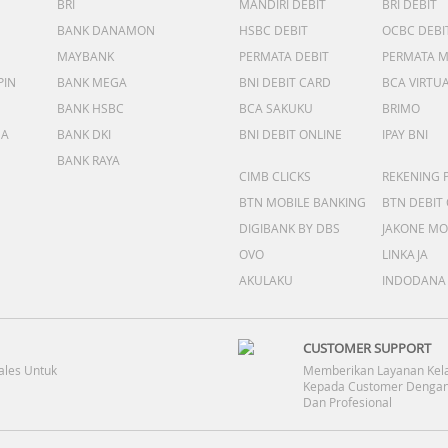
BRI
MANDIRI DEBIT
BRI DEBIT
BANK DANAMON
HSBC DEBIT
OCBC DEBI
MAYBANK
PERMATA DEBIT
PERMATA 
PIN
BANK MEGA
BNI DEBIT CARD
BCA VIRTU
BANK HSBC
BCA SAKUKU
BRIMO
DA
BANK DKI
BNI DEBIT ONLINE
IPAY BNI
BANK RAYA
CIMB CLICKS
REKENING 
BTN MOBILE BANKING
BTN DEBIT
DIGIBANK BY DBS
JAKONE MO
OVO
LINKAJA
AKULAKU
INDODANA
CUSTOMER SUPPORT
ales Untuk
Memberikan Layanan Kel
Kepada Customer Dengan
Dan Profesional