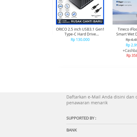
ORICO 2.5 inch USB3.1 Gen1
Tineco iFlo
Type-C Hard Drive
Smart Wet Dry Cordless
Enclosure - 25PW1C-C3
Vacuum Cle
Rp 130.000
Rp 4.4
Penghis
Rp 2.9
+Cashba
Rp 35
Daftarkan e-Mail Anda disini dan
penawaran menarik
SUPPORTED BY :
BANK