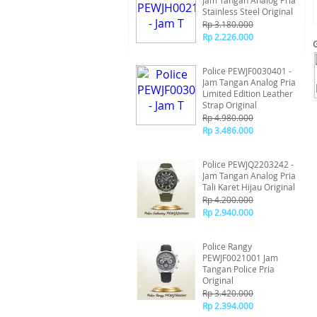
Jam Tangan Analog Pria
Stainless Steel Original
Rp 3.180.000
Rp 2.226.000
Police PEWJF0030401 -
Jam Tangan Analog Pria
Limited Edition Leather
Strap Original
Rp 4.980.000
Rp 3.486.000
Police PEWJQ2203242 -
Jam Tangan Analog Pria
Tali Karet Hijau Original
Rp 4.200.000
Rp 2.940.000
Police Rangy
PEWJF0021001 Jam
Tangan Police Pria
Original
Rp 3.420.000
Rp 2.394.000