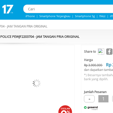
iPhone
|
Smartphone Terjangkau
|
Smartphone 5g
|
flAzz
|
i
iPhone 13
|
Iphone 14
|
Samsung Note
704 - JAM TANGAN PRIA ORIGINAL
POLICE PEWJF2203704 - JAM TANGAN PRIA ORIGINAL
-38%*
Share to
Harga
Rp 
Rp 3.900.000
dan dapatkan tamba
*) Besarnya tambah
bank yang dipilih.
Jumlah Pesanan
-
1