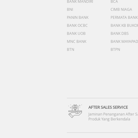
BANK MANDIRI
BCA
BNI
CIMB NIAGA
PANIN BANK
PERMATA BANK
BANK OCBC
BANK KB BUKO
BANK UOB
BANK DBS
MNC BANK
BANK MAYAPA
BTN
BTPN
AFTER SALES SERVICE
Jaminan Penanganan After S
Produk Yang Berkendala