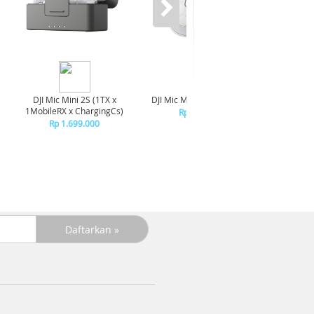
DJI Mic Mini 2S (1TX x
DJI Mic Mini 2S Transmitter
DJI Mic 
1MobileRX x ChargingCs)
Rp 1.099.000
R
Rp 1.699.000