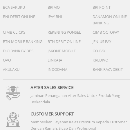
BCA SAKUKU
BRIMO
BRI POINT
BNI DEBIT ONLINE
IPAY BNI
DANAMON ONLINE
BANKING
CIMB CLICKS
REKENING PONSEL
CIMB OCTOPAY
BTN MOBILE BANKING
BTN DEBIT ONLINE
JENIUS PAY
DIGIBANK BY DBS
JAKONE MOBILE
GO-PAY
OVO
LINKAJA
KREDIVO
AKULAKU
INDODANA
BANK RAYA DEBIT
AFTER SALES SERVICE
Jaminan Penanganan After Sales Untuk Produk Yang
Berkendala
CUSTOMER SUPPORT
Memberikan Layanan Kelas Premium Kepada Customer
Dengan Ramah, Sigap Dan Profesional