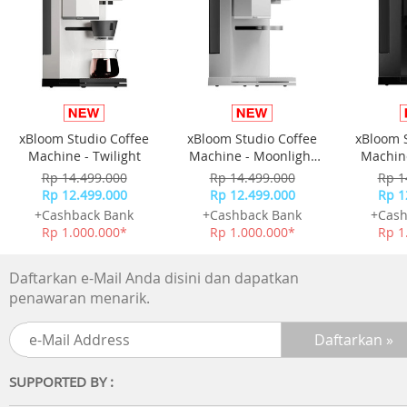
xBloom Studio Coffee
xBloom Studio Coffee
xBloom 
Machine - Twilight
Machine - Moonlight
Machine
White
Rp 14.499.000
Rp 14.499.000
Rp 1
Rp 12.499.000
Rp 12.499.000
Rp 1
+Cashback Bank
+Cashback Bank
+Cash
Rp 1.000.000*
Rp 1.000.000*
Rp 1
Daftarkan e-Mail Anda disini dan dapatkan
penawaran menarik.
SUPPORTED BY :