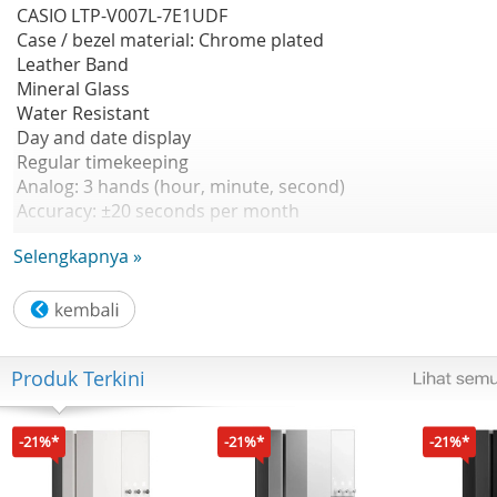
CASIO LTP-V007L-7E1UDF
Case / bezel material: Chrome plated
Leather Band
Mineral Glass
Water Resistant
Day and date display
Regular timekeeping
Analog: 3 hands (hour, minute, second)
Accuracy: ±20 seconds per month
Approx. battery life: 3 years on SR626SW
Selengkapnya »
Size of case : 31×22×7.5mm
Garansi Resmi 1 Tahun
Produk Terkini
-21%*
-21%*
-21%*