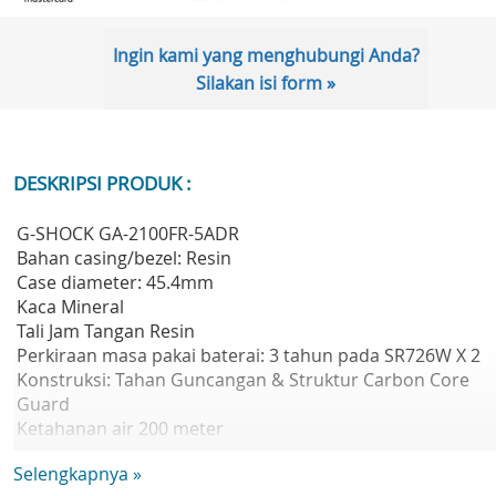
Ingin kami yang menghubungi Anda?
Silakan isi form »
DESKRIPSI PRODUK :
G-SHOCK GA-2100FR-5ADR
Bahan casing/bezel: Resin
Case diameter: 45.4mm
Kaca Mineral
Tali Jam Tangan Resin
Perkiraan masa pakai baterai: 3 tahun pada SR726W X 2
Konstruksi: Tahan Guncangan & Struktur Carbon Core
Guard
Ketahanan air 200 meter
Fitur:
Selengkapnya »
- Waktu dunia 31 zona waktu (48 kota + waktu universal