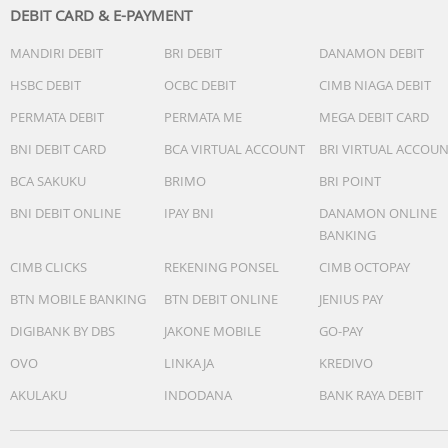
DEBIT CARD & E-PAYMENT
MANDIRI DEBIT
BRI DEBIT
DANAMON DEBIT
HSBC DEBIT
OCBC DEBIT
CIMB NIAGA DEBIT
PERMATA DEBIT
PERMATA ME
MEGA DEBIT CARD
BNI DEBIT CARD
BCA VIRTUAL ACCOUNT
BRI VIRTUAL ACCOU
BCA SAKUKU
BRIMO
BRI POINT
BNI DEBIT ONLINE
IPAY BNI
DANAMON ONLINE
BANKING
CIMB CLICKS
REKENING PONSEL
CIMB OCTOPAY
BTN MOBILE BANKING
BTN DEBIT ONLINE
JENIUS PAY
DIGIBANK BY DBS
JAKONE MOBILE
GO-PAY
OVO
LINKAJA
KREDIVO
AKULAKU
INDODANA
BANK RAYA DEBIT