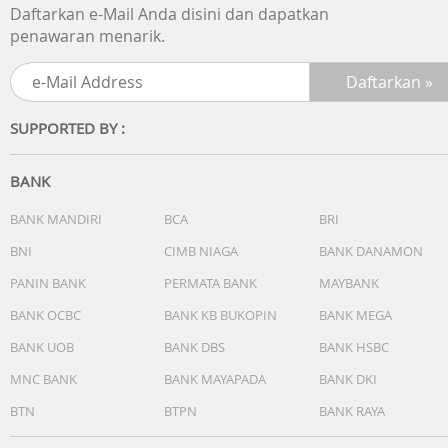
Daftarkan e-Mail Anda disini dan dapatkan
Fitur lain:
penawaran menarik.
Format 12/24 jam
Fitur pergeseran jarum (Jarum bergeser agar tidak
menghalangi tampilan konten digital.)
Penunjuk waktu standar: Analog: 2 jarum (jam, menit
SUPPORTED BY :
(jarum bergerak setiap 20 detik)), 1 dial (hari) Digital: Jam,
menit, detik, pm, bulan, tanggal
BANK
BANK MANDIRI
BCA
BRI
BNI
CIMB NIAGA
BANK DANAMON
PANIN BANK
PERMATA BANK
MAYBANK
BANK OCBC
BANK KB BUKOPIN
BANK MEGA
BANK UOB
BANK DBS
BANK HSBC
MNC BANK
BANK MAYAPADA
BANK DKI
BTN
BTPN
BANK RAYA