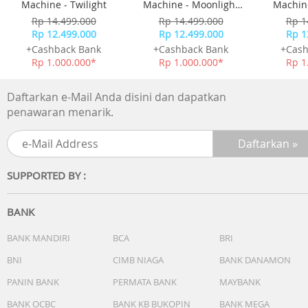
Machine - Twilight
Machine - Moonlight
Machine
White
Rp 14.499.000
Rp 14.499.000
Rp 1
Rp 12.499.000
Rp 12.499.000
Rp 1
+Cashback Bank
+Cashback Bank
+Cash
Rp 1.000.000*
Rp 1.000.000*
Rp 1
Daftarkan e-Mail Anda disini dan dapatkan
penawaran menarik.
SUPPORTED BY :
BANK
BANK MANDIRI
BCA
BRI
BNI
CIMB NIAGA
BANK DANAMON
PANIN BANK
PERMATA BANK
MAYBANK
BANK OCBC
BANK KB BUKOPIN
BANK MEGA