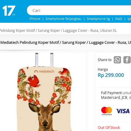
iPhone
|
Smartphone Terjangkau
|
Smartphone 5g
|
flaZz
|
I
IPhone 13
|
IPHONE 14
|
Samsung Note
elindung Koper Motif / Sarung Koper / Luggage Cover - Rusa, Ukuran XL
Mediatech Pelindung Koper Motif / Sarung Koper / Luggage Cover - Rusa, 
Share to
Harga
Rp 299.000
Full Payment
untuk
Mastercard
,
JCB
, 
Out Of Stock