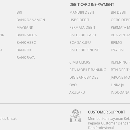
DEBIT CARD & E-PAYMENT
BRI
MANDIRI DEBIT
BRI DEBIT
BANK DANAMON
HSBC DEBIT
OCBC DEBI
MAYBANK
PERMATA DEBIT
PERMATA 
PIN
BANK MEGA
BNI DEBIT CARD
BCA VIRTU
BANK HSBC
BCA SAKUKU
BRIMO
DA
BANK DKI
BNI DEBIT ONLINE
IPAY BNI
BANK RAYA
CIMB CLICKS
REKENING 
BTN MOBILE BANKING
BTN DEBIT
DIGIBANK BY DBS
JAKONE MO
OVO
LINKAJA
AKULAKU
INDODANA
CUSTOMER SUPPORT
ales Untuk
Memberikan Layanan Kel
Kepada Customer Dengan
Dan Profesional