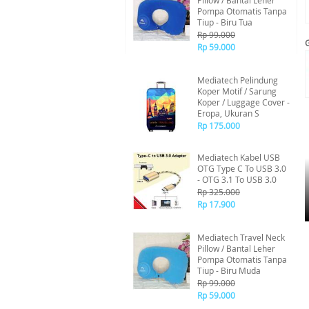
Pillow / Bantal Leher
Pompa Otomatis Tanpa
Tiup - Biru Tua
Rp 99.000
Rp 59.000
Mediatech Pelindung
Koper Motif / Sarung
Koper / Luggage Cover -
Eropa, Ukuran S
Rp 175.000
Mediatech Kabel USB
OTG Type C To USB 3.0
- OTG 3.1 To USB 3.0
Rp 325.000
Rp 17.900
Mediatech Travel Neck
Pillow / Bantal Leher
Pompa Otomatis Tanpa
Tiup - Biru Muda
Rp 99.000
Rp 59.000