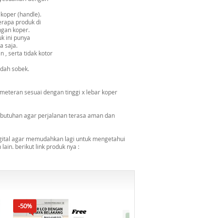
 koper (handle).
erapa produk di
ngan koper.
k ini punya
a saja.
 , serta tidak kotor
udah sobek.
meteran sesuai dengan tinggi x lebar koper
kebutuhan agar perjalanan terasa aman dan
gital agar memudahkan lagi untuk mengetahui
ain. berikut link produk nya :
-50%