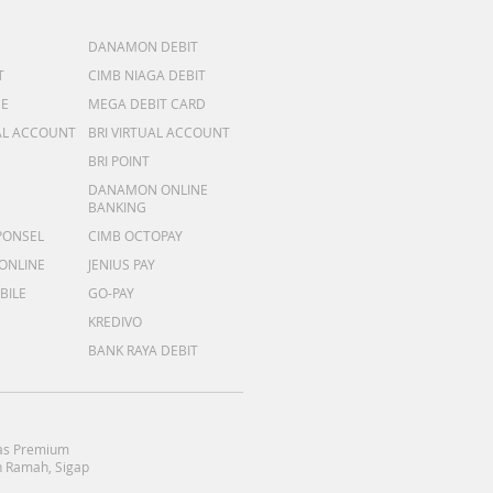
DANAMON DEBIT
T
CIMB NIAGA DEBIT
ME
MEGA DEBIT CARD
AL ACCOUNT
BRI VIRTUAL ACCOUNT
BRI POINT
DANAMON ONLINE
BANKING
PONSEL
CIMB OCTOPAY
 ONLINE
JENIUS PAY
BILE
GO-PAY
KREDIVO
BANK RAYA DEBIT
as Premium
 Ramah, Sigap