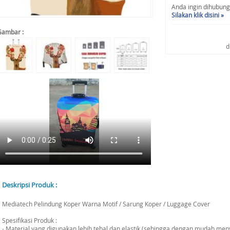
Anda ingin dihubungi 
Silakan klik disini »
Gambar :
d
Deskripsi Produk :
Mediatech Pelindung Koper Warna Motif / Sarung Koper / Luggage Cover
Spesifikasi Produk :
- Material yang digunakan lebih tebal dan elastik (sehingga dengan mudah me