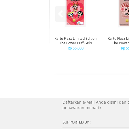
Kartu Flazz Limited Edition
Kartu Flazz L
The Power Puff Girls
The Powerp
Blo
Rp 55.000
Rp 5
Daftarkan e-Mail Anda disini dan
penawaran menarik
SUPPORTED BY :