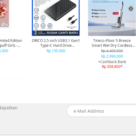
imited Edition
ORICO 2.5 inch USB3.1 Gen1
Tineco iFloor 5 Breeze
uff Girls -
Type-C Hard Drive
Smart Wet Dry Cordless
ssom
Enclosure - 25PW1C-C3
Vacuum Cleaner Vakum
5.000
Rp 130.000
Rp 4.400.000
Penghisap Debu
Rp 2.990.000
+Cashback Bank
Rp 358.800*
 dapatkan