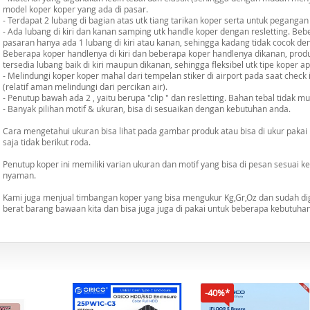
model koper koper yang ada di pasar.
- Terdapat 2 lubang di bagian atas utk tiang tarikan koper serta untuk pegangan
- Ada lubang di kiri dan kanan samping utk handle koper dengan resletting. Beb
pasaran hanya ada 1 lubang di kiri atau kanan, sehingga kadang tidak cocok de
Beberapa koper handlenya di kiri dan beberapa koper handlenya dikanan, produ
tersedia lubang baik di kiri maupun dikanan, sehingga fleksibel utk tipe koper ap
- Melindungi koper koper mahal dari tempelan stiker di airport pada saat check in
(relatif aman melindungi dari percikan air).
- Penutup bawah ada 2 , yaitu berupa "clip " dan resletting. Bahan tebal tidak m
- Banyak pilihan motif & ukuran, bisa di sesuaikan dengan kebutuhan anda.
Cara mengetahui ukuran bisa lihat pada gambar produk atau bisa di ukur pakai 
saja tidak berikut roda.
Penutup koper ini memiliki varian ukuran dan motif yang bisa di pesan sesuai 
nyaman.
Kami juga menjual timbangan koper yang bisa mengukur Kg,Gr,Oz dan sudah di
berat barang bawaan kita dan bisa juga juga di pakai untuk beberapa kebutuhan l
-40%*