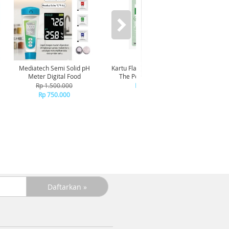
Mediatech Semi Solid pH
Kartu Flazz Limited Edition
Kartu Fl
Meter Digital Food
The Powerpuff Girls -
The Power
Buttercup
Rp 1.500.000
Rp 55.000
Rp 750.000