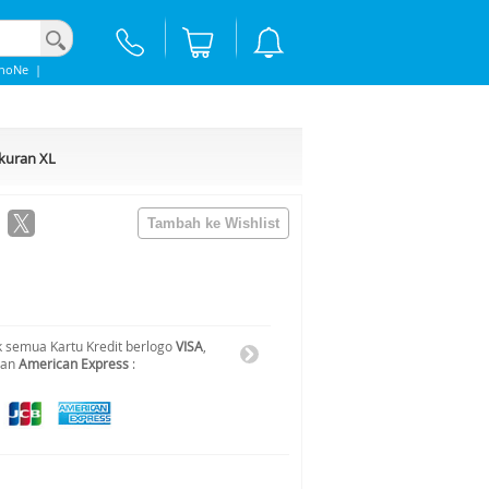
phoNe
|
Ukuran XL
 semua Kartu Kredit berlogo
VISA
,
dan
American Express
: