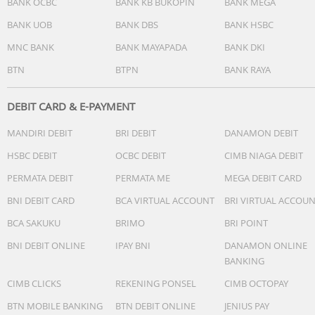
BANK OCBC
BANK KB BUKOPIN
BANK MEGA
Silang-X-Cross-Luggage-Strap-Belt-Kunci-Kombinasi-4-
BANK UOB
BANK DBS
BANK HSBC
Meter-TSA-453/
MNC BANK
BANK MAYAPADA
BANK DKI
BTN
BTPN
BANK RAYA
DEBIT CARD & E-PAYMENT
MANDIRI DEBIT
BRI DEBIT
DANAMON DEBIT
HSBC DEBIT
OCBC DEBIT
CIMB NIAGA DEBIT
PERMATA DEBIT
PERMATA ME
MEGA DEBIT CARD
BNI DEBIT CARD
BCA VIRTUAL ACCOUNT
BRI VIRTUAL ACCOU
BCA SAKUKU
BRIMO
BRI POINT
BNI DEBIT ONLINE
IPAY BNI
DANAMON ONLINE
BANKING
CIMB CLICKS
REKENING PONSEL
CIMB OCTOPAY
BTN MOBILE BANKING
BTN DEBIT ONLINE
JENIUS PAY