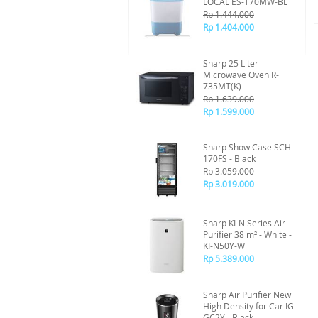
LOCAL ES-T70MW-BL
Rp 1.444.000
Rp 1.404.000
Sharp 25 Liter
Microwave Oven R-
735MT(K)
Rp 1.639.000
Rp 1.599.000
Sharp Show Case SCH-
170FS - Black
Rp 3.059.000
Rp 3.019.000
Sharp KI-N Series Air
Purifier 38 m² - White -
KI-N50Y-W
Rp 5.389.000
Sharp Air Purifier New
High Density for Car IG-
GC2Y - Black