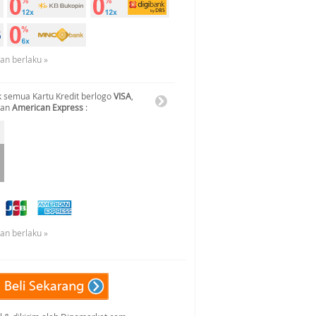
uan berlaku »
 semua Kartu Kredit berlogo
VISA
,
dan
American Express
:
uan berlaku »