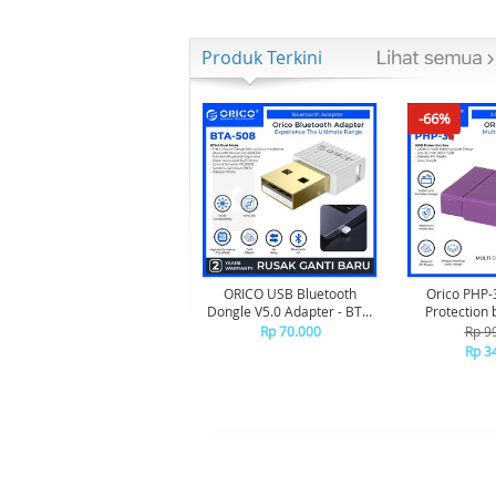
Produk Terkini
-66%
ORICO USB Bluetooth
Orico PHP-
Dongle V5.0 Adapter - BTA-
Protection 
508 - WHITE
Rp 70.000
Rp 9
Rp 3