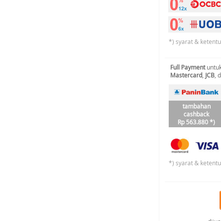
*) syarat & ketent
Full Payment
untuk
Mastercard
,
JCB
, 
tambahan
cashback
Rp 563.880 *)
*) syarat & ketent