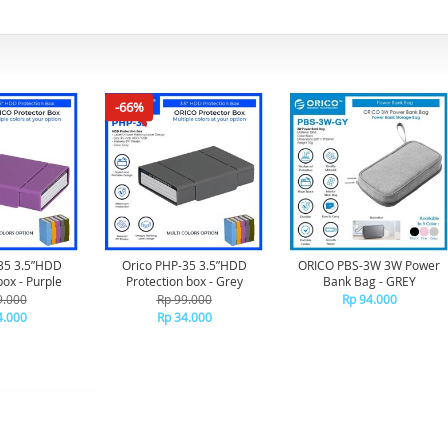
-66%
35 3.5”HDD
Orico PHP-35 3.5”HDD
ORICO PBS-3W 3W Power
box - Purple
Protection box - Grey
Bank Bag - GREY
9.000
Rp 99.000
Rp 94.000
4.000
Rp 34.000