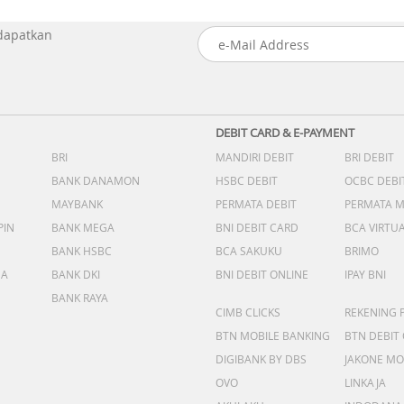
 dapatkan
DEBIT CARD & E-PAYMENT
BRI
MANDIRI DEBIT
BRI DEBIT
BANK DANAMON
HSBC DEBIT
OCBC DEBI
MAYBANK
PERMATA DEBIT
PERMATA 
PIN
BANK MEGA
BNI DEBIT CARD
BCA VIRTU
BANK HSBC
BCA SAKUKU
BRIMO
DA
BANK DKI
BNI DEBIT ONLINE
IPAY BNI
BANK RAYA
CIMB CLICKS
REKENING 
BTN MOBILE BANKING
BTN DEBIT
DIGIBANK BY DBS
JAKONE MO
OVO
LINKAJA