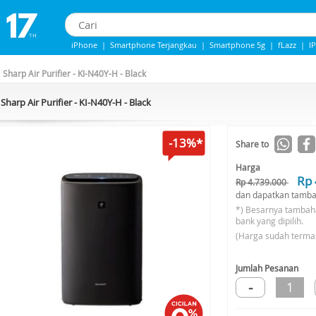
iPhone
|
Smartphone Terjangkau
|
Smartphone 5g
|
fLazz
|
I
iphone 13
|
Iphone 14
|
Samsung Note
>
Sharp Air Purifier - KI-N40Y-H - Black
Sharp Air Purifier - KI-N40Y-H - Black
-13%*
Share to
Harga
Rp 
Rp 4.739.000
dan dapatkan tamba
*) Besarnya tambah
bank yang dipilih.
(Harga sudah terma
Jumlah Pesanan
-
1