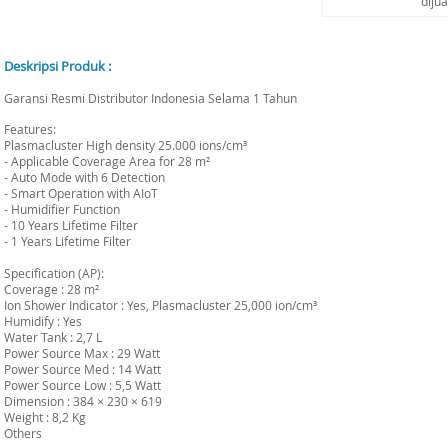
diju
Deskripsi Produk :
Garansi Resmi Distributor Indonesia Selama 1 Tahun
Features:
Plasmacluster High density 25.000 ions/cm³
- Applicable Coverage Area for 28 m²
- Auto Mode with 6 Detection
- Smart Operation with AIoT
- Humidifier Function
- 10 Years Lifetime Filter
- 1 Years Lifetime Filter
Specification (AP):
Coverage : 28 m²
Ion Shower Indicator : Yes, Plasmacluster 25,000 ion/cm³
Humidify : Yes
Water Tank : 2,7 L
Power Source Max : 29 Watt
Power Source Med : 14 Watt
Power Source Low : 5,5 Watt
Dimension : 384 × 230 × 619
Weight : 8,2 Kg
Others