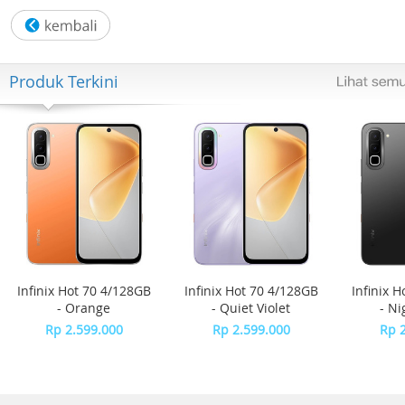
Keterkaitan antar lug: 39,20 mm
Bahan Tali: Silikon
Bahan Gesper: Polimer
Pengait Tali: Buckle
Produk Terkini
Bahan Casing: Polimer
Warna: Putih
Warna tali: Putih
Warna dial: Putih
Warna casing: Transparan
Garansi Resmi 2 Tahun
Kelengkapan Paket :
- Free Box
- Jam Tangan
- Kartu Garansi Resmi
- Buku Manual
Infinix Hot 70 4/128GB
Infinix Hot 70 4/128GB
Infinix 
- Orange
- Quiet Violet
- Ni
Rp 2.599.000
Rp 2.599.000
Rp 