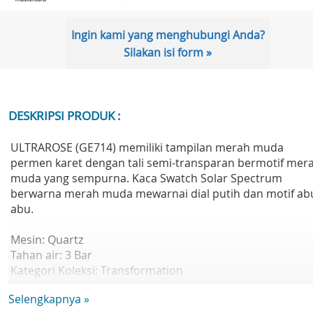
Ingin kami yang menghubungi Anda?
Silakan isi form »
DESKRIPSI PRODUK :
ULTRAROSE (GE714) memiliki tampilan merah muda
permen karet dengan tali semi-transparan bermotif mer
muda yang sempurna. Kaca Swatch Solar Spectrum
berwarna merah muda mewarnai dial putih dan motif ab
abu.
Mesin: Quartz
Tahan air: 3 Bar
Kategori Koleksi: Transformation
Diameter: 34,00 mm
Selengkapnya »
Tebal: 8,75 mm