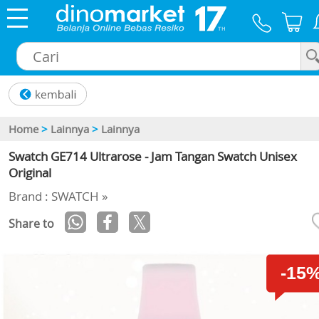
×
Home
>
Lainnya
>
Lainnya
Swatch GE714 Ultrarose - Jam Tangan Swatch Unisex
Original
Brand : SWATCH »
Share to
-15