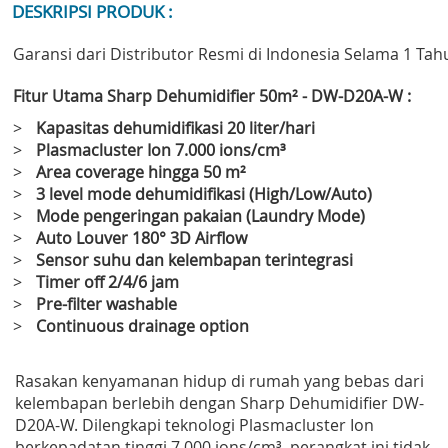
DESKRIPSI PRODUK :
Garansi dari Distributor Resmi di Indonesia Selama 1 Tah
Fitur Utama Sharp Dehumidifier 50m² - DW-D20A-W :
>
Kapasitas dehumidifikasi 20 liter/hari
>
Plasmacluster Ion 7.000 ions/cm³
>
Area coverage hingga 50 m²
>
3 level mode dehumidifikasi (High/Low/Auto)
>
Mode pengeringan pakaian (Laundry Mode)
>
Auto Louver 180° 3D Airflow
>
Sensor suhu dan kelembapan terintegrasi
>
Timer off 2/4/6 jam
>
Pre-filter washable
>
Continuous drainage option
Rasakan kenyamanan hidup di rumah yang bebas dari
kelembapan berlebih dengan Sharp Dehumidifier DW-
D20A-W. Dilengkapi teknologi Plasmacluster Ion
berkepadatan tinggi 7.000 ions/cm³, perangkat ini tidak