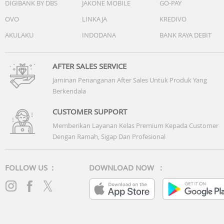
DIGIBANK BY DBS
JAKONE MOBILE
GO-PAY
Sensor
: Suhu dan Kelembapan
OVO
LINKAJA
KREDIVO
Child Lock
: Ya
Full Tank Indicator
: Ya
AKULAKU
INDODANA
BANK RAYA DEBIT
AFTER SALES SERVICE
Jaminan Penanganan After Sales Untuk Produk Yang
Spesifikasi dapat berubah sewaktu-waktu tanpa pemberitahuan. Harap
Berkendala
tanyakan kepada Customer service untuk konfirmasi lebih lanjut menge
produk.
CUSTOMER SUPPORT
Memberikan Layanan Kelas Premium Kepada Customer
Dengan Ramah, Sigap Dan Profesional
FOLLOW US :
DOWNLOAD NOW :