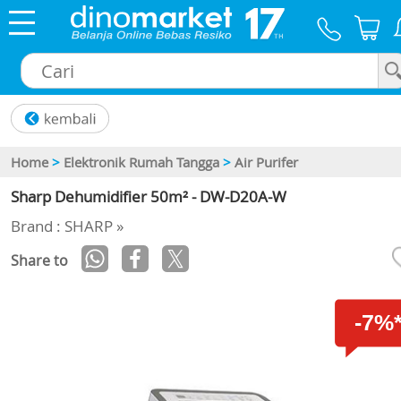
×
Home
>
Elektronik Rumah Tangga
>
Air Purifer
Sharp Dehumidifier 50m² - DW-D20A-W
Brand : SHARP »
Share to
-7%