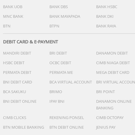
BANK UOB
BANK DBS
BANK HSBC
MNC BANK
BANK MAYAPADA
BANK DKI
BTN
BTPN
BANK RAYA
Spesifikasi:
Model
: DW-D20A-W
DEBIT CARD & E-PAYMENT
Kapasitas Dehumidifikasi (30°C/80% RH)
: 20 Liter/Hari
MANDIRI DEBIT
BRI DEBIT
DANAMON DEBIT
Kapasitas Dehumidifikasi (26,7°C/60% RH)
: 12,5 Liter/Hari
Area Coverage
: 50 m² / 538 sq feet
HSBC DEBIT
OCBC DEBIT
CIMB NIAGA DEBIT
Kapasitas Tangki Air
: 4,2 Liter
PERMATA DEBIT
PERMATA ME
MEGA DEBIT CARD
Teknologi Ion
: Plasmacluster High Density 7.000 ions/cm³
Daya Listrik (Medium/Low)
: 270 Watt
BNI DEBIT CARD
BCA VIRTUAL ACCOUNT
BRI VIRTUAL ACCOU
Tegangan/Frekuensi
: 220-240 V, 50 Hz
BCA SAKUKU
BRIMO
BRI POINT
Dimensi (P x L x T)
: 374 x 250 x 620 mm
Berat
: 10-15 kg
BNI DEBIT ONLINE
IPAY BNI
DANAMON ONLINE
Mode Dehumidifikasi
: 3 Level (High, Low, Auto)
BANKING
Auto Louver
: 180° 3D Airflow
CIMB CLICKS
REKENING PONSEL
CIMB OCTOPAY
Timer Off
: 2 / 4 / 6 Jam
Continuous Drainage
: Ya (Opsi Tangki atau Selang)
BTN MOBILE BANKING
BTN DEBIT ONLINE
JENIUS PAY
Pre-Filter
: Ya, Washable (Dapat Dicuci)