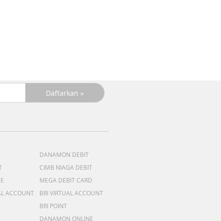
Pe
R
+C
R
DANAMON DEBIT
T
CIMB NIAGA DEBIT
ME
MEGA DEBIT CARD
AL ACCOUNT
BRI VIRTUAL ACCOUNT
BRI POINT
DANAMON ONLINE