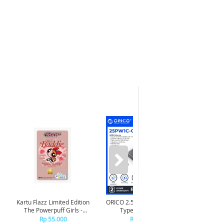
-40%*
Kartu Flazz Limited Edition
ORICO 2.5 inch USB3.1 Gen1
Tineco
The Powerpuff Girls -
Type-C Hard Drive
Smart Wet Dry
Blossom
Enclosure - 25PW1C-C3
Vacuu
Rp 55.000
Rp 130.000
R