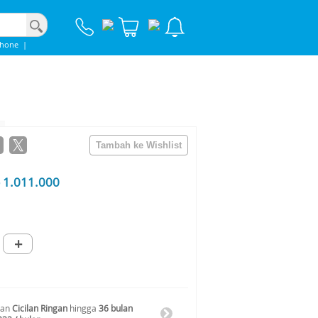
phone
|
 1.011.000
+
gan
Cicilan Ringan
hingga
36 bulan