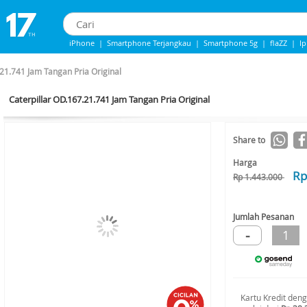
iPhone
|
Smartphone Terjangkau
|
Smartphone 5g
|
flaZZ
|
I
Iphone 13
|
IPHONE 14
|
Samsung Note
.21.741 Jam Tangan Pria Original
Caterpillar OD.167.21.741 Jam Tangan Pria Original
-30%*
Share to
Harga
Rp
Rp 1.443.000
Jumlah Pesanan
-
1
Kartu Kredit den