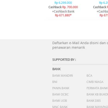
Rp 6.299.000
Rp 6.2
Cashback
Rp. 700.000
Cashback
+Cashback Bank
+Cashba
Rp 671.880*
Rp 67
Daftarkan e-Mail Anda disini dan
penawaran menarik
SUPPORTED BY :
BANK
BANK MANDIRI
BCA
BNI
CIMB NIAGA
PANIN BANK
PERMATA BANK
BANK OCBC
BANK KB BUKO
BANK UOB
BANK DBS
MNC BANK
BANK MAYAPA