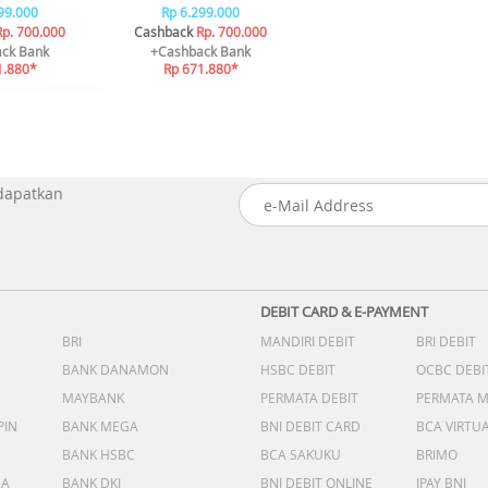
99.000
Rp 6.299.000
Rp. 700.000
Cashback
Rp. 700.000
ck Bank
+Cashback Bank
1.880*
Rp 671.880*
 dapatkan
DEBIT CARD & E-PAYMENT
BRI
MANDIRI DEBIT
BRI DEBIT
BANK DANAMON
HSBC DEBIT
OCBC DEBI
MAYBANK
PERMATA DEBIT
PERMATA 
PIN
BANK MEGA
BNI DEBIT CARD
BCA VIRTU
BANK HSBC
BCA SAKUKU
BRIMO
DA
BANK DKI
BNI DEBIT ONLINE
IPAY BNI