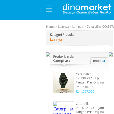
Home
>
Lainnya
>
Lainnya
>
Caterpillar OD.167
Kategori Produk :
Lainnya
Produk lain dari
Caterpillar :
Caterpillar
LN.130.23.133 Jam
Tangan Pria Original
Rp 1.510.000
Rp 1.057.000
Caterpillar
P3.160.21.731 - Jam
Tangan Pria Original