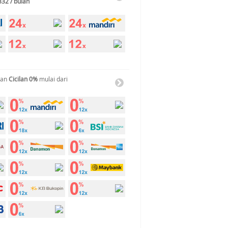
332 / bulan
gan
Cicilan 0%
mulai dari