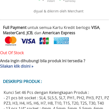
dijual & dikirim oleh Merchant
Full Payment
untuk semua Kartu Kredit berlogo
VISA
,
MasterCard
,
JCB
, dan
American Express
Out Of Stock
Anda ingin dihubungi bila produk ini tersedia ?
Silakan klik disini »
DESKRIPSI PRODUK :
Kunci Set 46 Pcs dengan Kelengkapan Produk :
- 21 pcs bit socket : SL4, SL5.5, SL7, PH1, PH2, PH3, PZ1, PZ
PZ3, H3, H4, H5, H6, H7, H8, T10, T15, T20, T25, T30, T40
- 13 pcs 1/4" socket : 4mm, 4.5mm, 5mm, 5.5mm, 6mm,