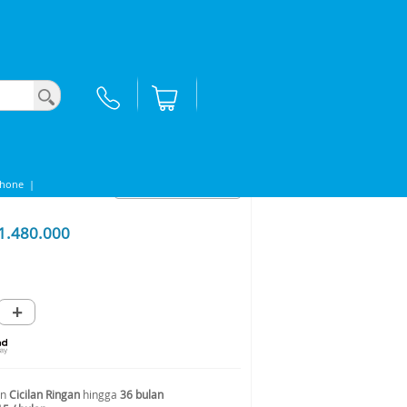
Phone
|
1.480.000
+
an
Cicilan Ringan
hingga
36 bulan