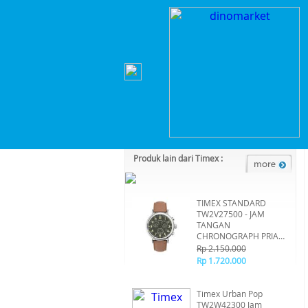
Home
>
Lainnya
>
Lainnya
>
Timex Command Enc
Kategori Produk :
Lainnya
Produk lain dari Timex :
TIMEX STANDARD
TW2V27500 - JAM
TANGAN
CHRONOGRAPH PRIA
ORIGINAL
Rp 2.150.000
Rp 1.720.000
Timex Urban Pop
TW2W42300 Jam