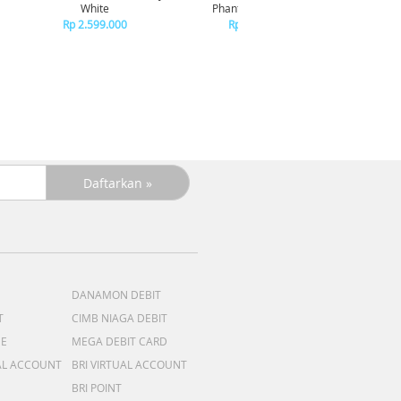
R
White
Phantom Navy Blue
R
Rp 2.599.000
Rp 2.599.000
DANAMON DEBIT
T
CIMB NIAGA DEBIT
ME
MEGA DEBIT CARD
AL ACCOUNT
BRI VIRTUAL ACCOUNT
BRI POINT