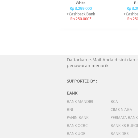
White
Bl
Rp 3.299.000
Rp 3.2
+Cashback Bank
+Cashba
Rp 250.000*
Rp 25
Daftarkan e-Mail Anda disini dan
penawaran menarik
SUPPORTED BY :
BANK
BANK MANDIRI
BCA
BNI
CIMB NIAGA
PANIN BANK
PERMATA BANK
BANK OCBC
BANK KB BUKO
BANK UOB
BANK DBS