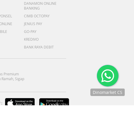
DANAMON ONLINE
BANKING
PONSEL
CIMB OCTOPAY
 ONLINE
JENIUS PAY
BILE
GO-PAY
KREDIVO
BANK RAYA DEBIT
as Premium
 Ramah, Sigap
Dinomarket CS
Chat
:
dengan CS
kami via
WhatsApp!
Jam
operasional
kami :