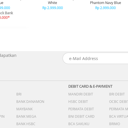
ue
White
Phantom Navy Blue
99.000
Rp 2.999.000
Rp 2.999.000
ck Bank
0.000*
 dapatkan
DEBIT CARD & E-PAYMENT
BRI
MANDIRI DEBIT
BRI DEBIT
BANK DANAMON
HSBC DEBIT
OCBC DEBI
MAYBANK
PERMATA DEBIT
PERMATA 
PIN
BANK MEGA
BNI DEBIT CARD
BCA VIRTU
BANK HSBC
BCA SAKUKU
BRIMO