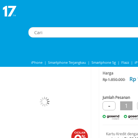
ounter TW2V59800 Jam Tangan Pria Tali Resin Original
Timex Command Encounter TW2V59800 Jam Tangan Pria Tali Resin Original
-20%*
iPhone
|
Smartphone Terjangkau
|
Smartphone 5g
|
Flazz
|
i
Share to
iphone 13
|
iPhone 14
|
Samsung Note
Harga
Rp 
Rp 1.850.000
Jumlah Pesanan
-
1
Kartu Kredit deng