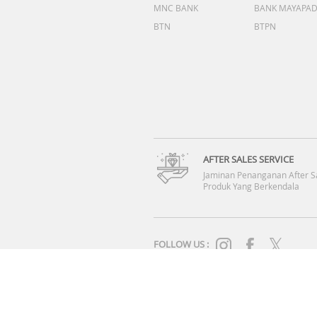
MNC BANK
BANK MAYAPA
BTN
BTPN
AFTER SALES SERVICE
Jaminan Penanganan After S
Produk Yang Berkendala
FOLLOW US :
SYARAT & KETENTUAN
|
KEBIJAKAN PRIVASI