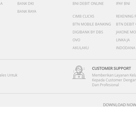
DA
BANK DKI
BNI DEBIT ONLINE
IPAY BNI
BANK RAYA
CIMB CLICKS
REKENING 
BTN MOBILE BANKING
BTN DEBIT
DIGIBANK BY DBS
JAKONE MO
OVO
LINKAJA
AKULAKU
INDODANA
CUSTOMER SUPPORT
ales Untuk
Memberikan Layanan Kel
Kepada Customer Dengan
Dan Profesional
DOWNLOAD NOW 
Copyright © 2008-2026 PT DINOMARKET