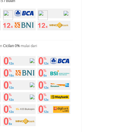
15 / bulan
an
Cicilan 0%
mulai dari