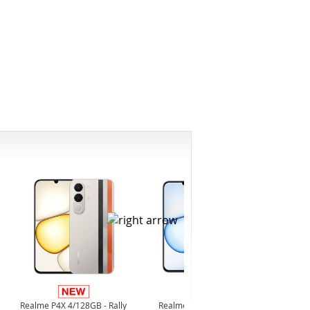
Infi
4/128GB 
Realme P4X 4/128GB - Rally
Realme P4X 4/128GB -