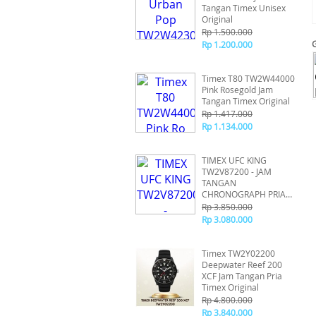
Tangan Timex Unisex
Original
Rp 1.500.000
Rp 1.200.000
Timex T80 TW2W44000
Pink Rosegold Jam
Tangan Timex Original
Rp 1.417.000
Rp 1.134.000
TIMEX UFC KING
TW2V87200 - JAM
TANGAN
CHRONOGRAPH PRIA
ORIGINAL
Rp 3.850.000
Rp 3.080.000
Timex TW2Y02200
Deepwater Reef 200
XCF Jam Tangan Pria
Timex Original
Rp 4.800.000
Rp 3.840.000