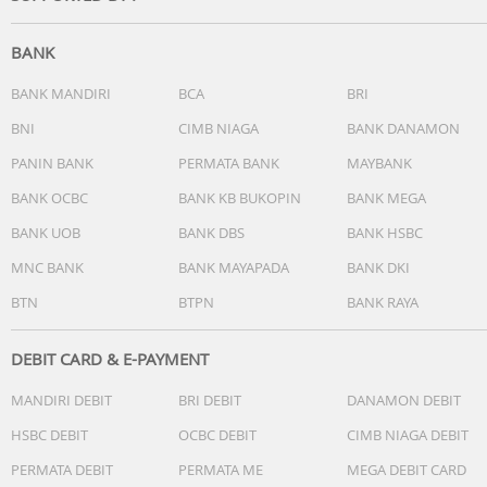
lebih 100 Kali
Daya Air di Mode Lembut = 230ml/menit, Pemakaian
BANK
kurang lebih 130 Kali
Daya Air di Mode Reda = 220ml/menit, Pemakaian kurang
BANK MANDIRI
BCA
BRI
lebih 150 Kali
BNI
CIMB NIAGA
BANK DANAMON
PANIN BANK
PERMATA BANK
MAYBANK
BANK OCBC
BANK KB BUKOPIN
BANK MEGA
BANK UOB
BANK DBS
BANK HSBC
MNC BANK
BANK MAYAPADA
BANK DKI
BTN
BTPN
BANK RAYA
DEBIT CARD & E-PAYMENT
MANDIRI DEBIT
BRI DEBIT
DANAMON DEBIT
HSBC DEBIT
OCBC DEBIT
CIMB NIAGA DEBIT
PERMATA DEBIT
PERMATA ME
MEGA DEBIT CARD