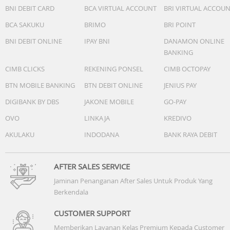
BNI DEBIT CARD
BCA VIRTUAL ACCOUNT
BRI VIRTUAL ACCOU
BCA SAKUKU
BRIMO
BRI POINT
BNI DEBIT ONLINE
IPAY BNI
DANAMON ONLINE
BANKING
CIMB CLICKS
REKENING PONSEL
CIMB OCTOPAY
BTN MOBILE BANKING
BTN DEBIT ONLINE
JENIUS PAY
DIGIBANK BY DBS
JAKONE MOBILE
GO-PAY
OVO
LINKAJA
KREDIVO
AKULAKU
INDODANA
BANK RAYA DEBIT
AFTER SALES SERVICE
Jaminan Penanganan After Sales Untuk Produk Yang
Berkendala
CUSTOMER SUPPORT
Memberikan Layanan Kelas Premium Kepada Customer