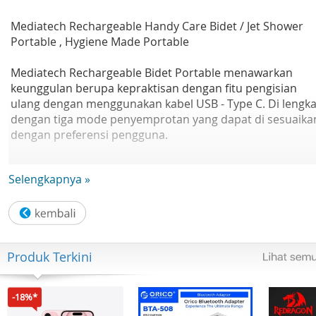
Mediatech Rechargeable Handy Care Bidet / Jet Shower
Portable , Hygiene Made Portable
Mediatech Rechargeable Bidet Portable menawarkan
keunggulan berupa kepraktisan dengan fitu pengisian
ulang dengan menggunakan kabel USB - Type C. Di lengka
dengan tiga mode penyemprotan yang dapat di sesuaika
dengan preferensi pengguna.
Desainnya hadir dalam empat warna elegan, yaitu : Pure
Selengkapnya »
White, Sakura Pink, Midnight Grey & Lime Green,
memberikan sentuhan gaya pada perangkat sanitasi
pribadi ini. Dengan daya tahan baterai yang handal dan
pilihan warna yg menarik, Bidet Portable Mediatech adal
solusi modern untuk kebersihan pribadi yang efisien &
Produk Terkini
stylish ketika anda bepergian baik di luar negeri yang tida
ada bidet / jet shower di toilet nya ataupun jalan jalan ke
gunung yang susah untuk jangkau toilet umum nya.
-18%*