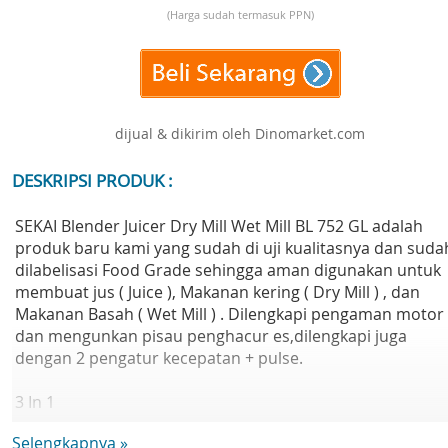
(Harga sudah termasuk PPN)
dijual & dikirim oleh Dinomarket.com
DESKRIPSI PRODUK :
SEKAI Blender Juicer Dry Mill Wet Mill BL 752 GL adalah
produk baru kami yang sudah di uji kualitasnya dan suda
dilabelisasi Food Grade sehingga aman digunakan untuk
membuat jus ( Juice ), Makanan kering ( Dry Mill ) , dan
Makanan Basah ( Wet Mill ) . Dilengkapi pengaman motor
dan mengunkan pisau penghacur es,dilengkapi juga
dengan 2 pengatur kecepatan + pulse.
3 In 1
Terdapat 3 Grinder Blender, untuk membuat jus ( Juicer ),
Selengkapnya »
pelumat makan kering ( Dry Mill ) dan Pelumat Makanan