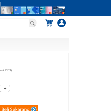
suk PPN)
+