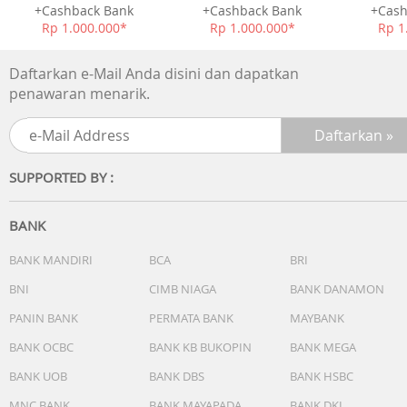
Gaya Melenting/Keriting: Suhu 57°C + Kecepatan Udara
+Cashback Bank
+Cashback Bank
+Cash
Rendah
Rp 1.000.000*
Rp 1.000.000*
Rp 1
Gaya Ledakan: Mode Panas/Dingin + Kecepatan Udara
Tinggi
Daftarkan e-Mail Anda disini dan dapatkan
penawaran menarik.
SPESIFIKASI
Motor : Motor berkecepatan tinggi 110.000 rpm
Kecepatan Aliran Udara: 65m/s
Ion : 200 juta ion platinum untuk perawatan rambut
SUPPORTED BY :
Mode Operasi: Empat suhu, dua kecepatan
Nilai Tegangan: 220-240V
Nilai Frekuensi: 50/60Hz
BANK
Nilai Daya: 1600W
Kebisingan: =75dB
BANK MANDIRI
BCA
BRI
Indikator Lampu: Warna mode suhu pada tombol
BNI
CIMB NIAGA
BANK DANAMON
Dimensi Produk: 76 x 82 x 255mm
PANIN BANK
PERMATA BANK
MAYBANK
APA YANG ADA DI DALAM KOTAK
BANK OCBC
BANK KB BUKOPIN
BANK MEGA
1 x Pengering Rambut Berkilau Rambut
BANK UOB
BANK DBS
BANK HSBC
1 x Panduan Pengguna
Others
MNC BANK
BANK MAYAPADA
BANK DKI