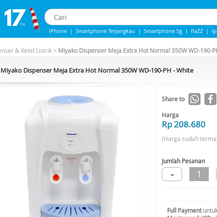
iPhone
|
Smartphone Terjangkau
|
Smartphone 5g
|
flaZZ
|
I
Iphone 13
|
Samsung Note
|
Iphone 14
nser & Ketel Listrik
>
Miyako Dispenser Meja Extra Hot Normal 350W WD-190-PH
Miyako Dispenser Meja Extra Hot Normal 350W WD-190-PH - White
Share to
Harga
Rp 208.680
(Harga sudah terma
Jumlah Pesanan
-
1
Full Payment
untuk