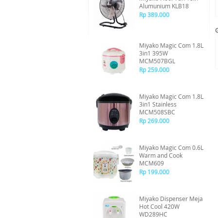
Alumunium KLB18
Rp 389.000
Miyako Magic Com 1.8L
3in1 395W
MCM507BGL
Rp 259.000
Miyako Magic Com 1.8L
3in1 Stainless
MCM508SBC
Rp 269.000
Miyako Magic Com 0.6L
Warm and Cook
MCM609
Rp 199.000
Miyako Dispenser Meja
Hot Cool 420W
WD289HC