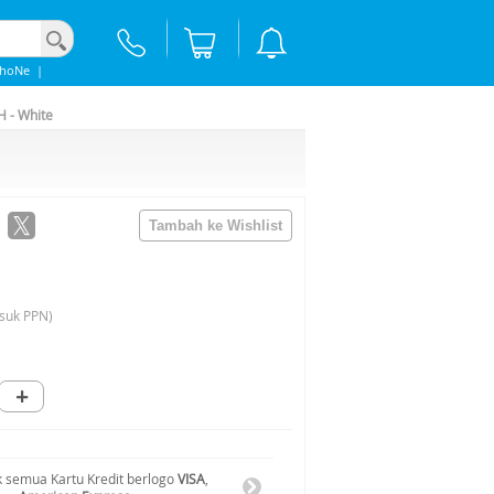
phoNe
|
 - White
suk PPN)
+
 semua Kartu Kredit berlogo
VISA
,