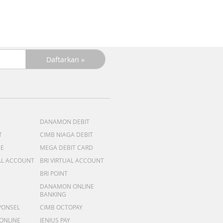
DANAMON DEBIT
T
CIMB NIAGA DEBIT
ME
MEGA DEBIT CARD
AL ACCOUNT
BRI VIRTUAL ACCOUNT
BRI POINT
DANAMON ONLINE
BANKING
PONSEL
CIMB OCTOPAY
 ONLINE
JENIUS PAY