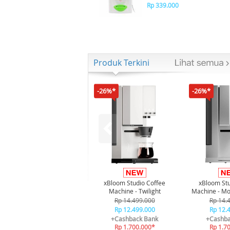
Rp 339.000
Produk Terkini
-26%*
-26%*
xBloom Studio Coffee
xBloom Stu
Machine - Twilight
Machine - Mo
Rp 14.499.000
Rp 14.
Rp 12.499.000
Rp 12.
+Cashback Bank
+Cashba
Rp 1.700.000*
Rp 1.7