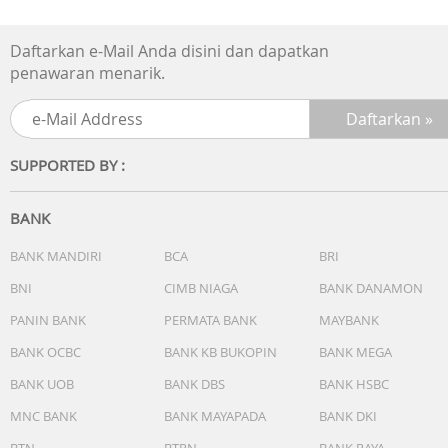
kali Massage)
6. Baterai tahan lama (AAA x 2 batteries)
Daftarkan e-Mail Anda disini dan dapatkan
penawaran menarik.
Isi Paket Penjualan:
Pulse massager kit, longpad, carrier bag, kabel elektroda,
AAA x 2 battery, buku manual, kartu garansi
SUPPORTED BY :
Garansi:
Garansi resmi Omron 2 tahun
BANK
Nomor Registrasi Alat Kesehatan:
AKL 21003916698
BANK MANDIRI
BCA
BRI
BNI
CIMB NIAGA
BANK DANAMON
PANIN BANK
PERMATA BANK
MAYBANK
BANK OCBC
BANK KB BUKOPIN
BANK MEGA
BANK UOB
BANK DBS
BANK HSBC
MNC BANK
BANK MAYAPADA
BANK DKI
BTN
BTPN
BANK RAYA