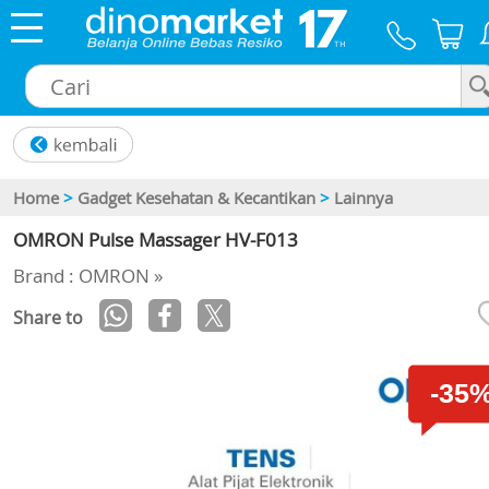
×
Home
>
Gadget Kesehatan & Kecantikan
>
Lainnya
OMRON Pulse Massager HV-F013
Brand : OMRON »
Share to
-35