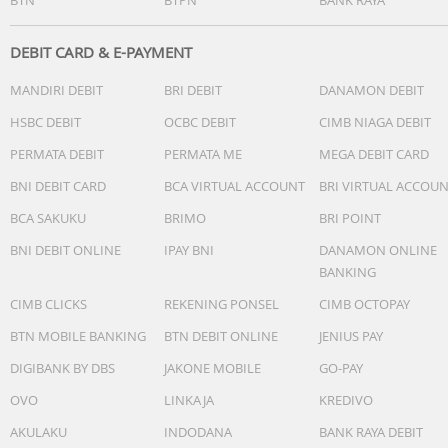
DEBIT CARD & E-PAYMENT
MANDIRI DEBIT
BRI DEBIT
DANAMON DEBIT
HSBC DEBIT
OCBC DEBIT
CIMB NIAGA DEBIT
PERMATA DEBIT
PERMATA ME
MEGA DEBIT CARD
BNI DEBIT CARD
BCA VIRTUAL ACCOUNT
BRI VIRTUAL ACCOU
BCA SAKUKU
BRIMO
BRI POINT
BNI DEBIT ONLINE
IPAY BNI
DANAMON ONLINE
BANKING
CIMB CLICKS
REKENING PONSEL
CIMB OCTOPAY
BTN MOBILE BANKING
BTN DEBIT ONLINE
JENIUS PAY
DIGIBANK BY DBS
JAKONE MOBILE
GO-PAY
OVO
LINKAJA
KREDIVO
AKULAKU
INDODANA
BANK RAYA DEBIT