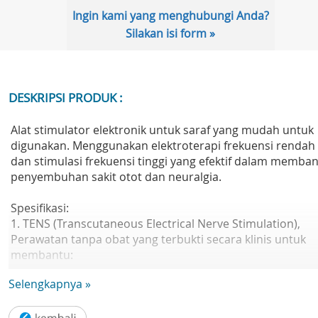
Ingin kami yang menghubungi Anda?
Silakan isi form »
DESKRIPSI PRODUK :
Alat stimulator elektronik untuk saraf yang mudah untuk
digunakan. Menggunakan elektroterapi frekuensi rendah
dan stimulasi frekuensi tinggi yang efektif dalam memba
penyembuhan sakit otot dan neuralgia.
Spesifikasi:
1. TENS (Transcutaneous Electrical Nerve Stimulation),
Perawatan tanpa obat yang terbukti secara klinis untuk
membantu:
- Mengurangi rasa nyeri
Selengkapnya »
- Melepas endorphins (hormon untuk penghilang rasa
sakit)
- Meningkatkan sirkulasi darah (akibat kontraksi otot