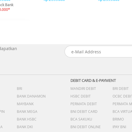
ck Bank
0.000*
 dapatkan
DEBIT CARD & E-PAYMENT
BRI
MANDIRI DEBIT
BRI DEBIT
BANK DANAMON
HSBC DEBIT
OCBC DEBI
MAYBANK
PERMATA DEBIT
PERMATA 
PIN
BANK MEGA
BNI DEBIT CARD
BCA VIRTU
BANK HSBC
BCA SAKUKU
BRIMO
DA
BANK DKI
BNI DEBIT ONLINE
IPAY BNI