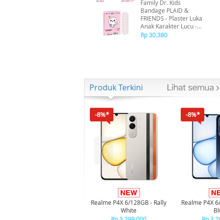
Family Dr. Kids
Bandage PLAID &
FRIENDS - Plaster Luka
Anak Karakter Lucu -
Breathable & Tahan
Rp 30.380
Lama
Produk Terkini
-8%*
-8%*
Realme P4X 6/128GB - Rally
Realme P4X 6
White
Bl
Rp 3.299.000
Rp 3.2