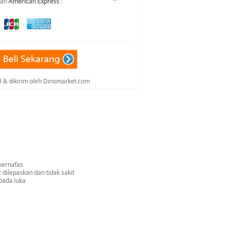
dan
American Express
:
al & dikirim oleh Dinomarket.com
bernafas
 dilepaskan dan tidak sakit
pada luka