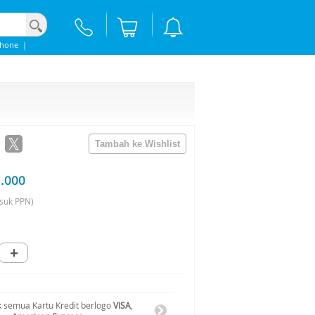
phone
|
1.000
suk PPN)
+
 semua Kartu Kredit berlogo
VISA
,