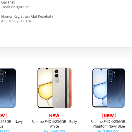
Garansi:
Tidak Bergaransi
Nomor Registrasi Alat Kesehatan:
AKL 10902811374
/128GB - Navy
Realme P4X 4/256GB - Rally
Realme P4X 4/256GB -
ue
White
Phantom Navy Blue
99.000
Rp 2.999.000
Rp 2.999.000