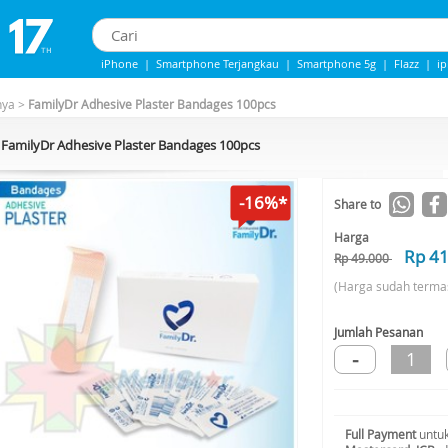
iPhone
|
Smartphone Terjangkau
|
Smartphone 5g
|
Flazz
|
i
iphone 13
|
Iphone 14
|
Samsung Note
nya
>
FamilyDr Adhesive Plaster Bandages 100pcs
FamilyDr Adhesive Plaster Bandages 100pcs
-16%*
Share to
Harga
Rp 4
Rp 49.000
(Harga sudah terma
Jumlah Pesanan
-
1
Full Payment
untuk