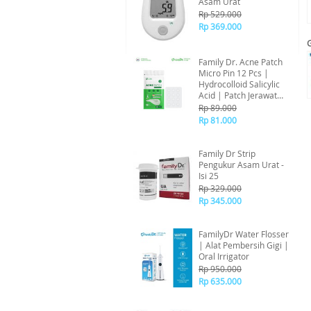
Asam Urat
Rp 529.000
Rp 369.000
Family Dr. Acne Patch
Micro Pin 12 Pcs |
Hydrocolloid Salicylic
Acid | Patch Jerawat
Siang Malam | K-
Rp 89.000
Beauty Made in Korea
Rp 81.000
Family Dr Strip
Pengukur Asam Urat -
Isi 25
Rp 329.000
Rp 345.000
FamilyDr Water Flosser
| Alat Pembersih Gigi |
Oral Irrigator
Rp 950.000
Rp 635.000