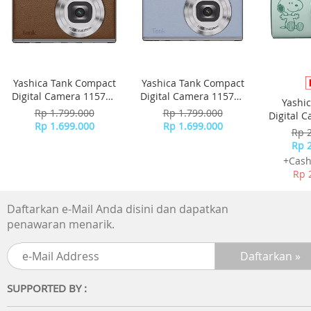
7. Dua ukuran diameter 10mm & 12mm
8. Kemasan mudah dibuka & ditutup
9. Produk buatan Korea
Kemasan Sachet
1 Sachet : 18 Patches
Yashica Tank Compact
Yashica Tank Compact
Size : 10 mm
Digital Camera 115755
Digital Camera 115756
Yashi
Size : 12 mm
- Brown
- Sky Blue
Rp 1.799.000
Rp 1.799.000
Digital 
Others
Rp 1.699.000
Rp 1.699.000
-
Rp 
Rp 
+Cash
Rp 
Daftarkan e-Mail Anda disini dan dapatkan
penawaran menarik.
SUPPORTED BY :