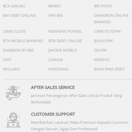
BCA SAKUKU
BRIMO
BRI POINT
BNI DEBIT ONLINE
IPAY BNI
DANAMON ONLINE
BANKING
CIMB CLICKS
REKENING PONSEL
CIMB OCTOPAY
BTN MOBILE BANKING
BTN DEBIT ONLINE
JENIUS PAY
DIGIBANK BY DBS
JAKONE MOBILE
GO-PAY
OVO
LINKAJA
KREDIVO
AKULAKU
INDODANA
BANK RAYA DEBIT
AFTER SALES SERVICE
Jaminan Penanganan After Sales Untuk Produk Yang
Berkendala
CUSTOMER SUPPORT
Memberikan Layanan Kelas Premium Kepada Customer
Dengan Ramah, Sigap Dan Profesional