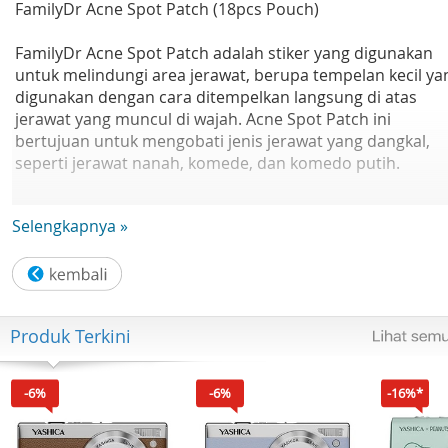
FamilyDr Acne Spot Patch (18pcs Pouch)
FamilyDr Acne Spot Patch adalah stiker yang digunakan
untuk melindungi area jerawat, berupa tempelan kecil ya
digunakan dengan cara ditempelkan langsung di atas
jerawat yang muncul di wajah. Acne Spot Patch ini
bertujuan untuk mengobati jenis jerawat yang dangkal,
seperti jerawat nanah, komede, dan komedo putih.
Keunggulan Produk :
Selengkapnya »
1. Terdapat Asam Salisilat yang dapat membantu
pemulihan kulit yang berberjerawat
2. Terdapat Hydrocolloid patch yang dapat melindungi ar
jerawat agar tetap lembab
Produk Terkini
3. Dapat digunakan siang & malam
4. Kemasan Zip Lock menjaga kualitas & ketahanan prod
5. Daya rekat baik melindungi dari debu & air
-6%
-6%
-16%*
6. Bahan sangat tipis serupa dengan warna kulit sehingga
terlihat alami