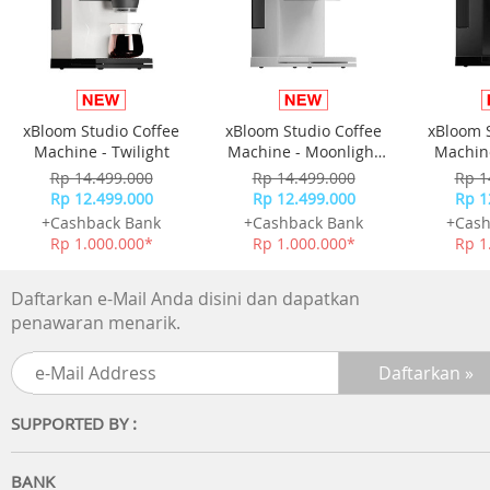
xBloom Studio Coffee
xBloom Studio Coffee
xBloom 
Machine - Twilight
Machine - Moonlight
Machine
White
Rp 14.499.000
Rp 14.499.000
Rp 1
Rp 12.499.000
Rp 12.499.000
Rp 1
+Cashback Bank
+Cashback Bank
+Cash
Rp 1.000.000*
Rp 1.000.000*
Rp 1
Daftarkan e-Mail Anda disini dan dapatkan
penawaran menarik.
SUPPORTED BY :
BANK