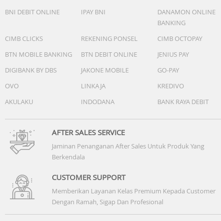
BNI DEBIT ONLINE
IPAY BNI
DANAMON ONLINE
BANKING
CIMB CLICKS
REKENING PONSEL
CIMB OCTOPAY
BTN MOBILE BANKING
BTN DEBIT ONLINE
JENIUS PAY
DIGIBANK BY DBS
JAKONE MOBILE
GO-PAY
OVO
LINKAJA
KREDIVO
AKULAKU
INDODANA
BANK RAYA DEBIT
AFTER SALES SERVICE
Jaminan Penanganan After Sales Untuk Produk Yang
Berkendala
CUSTOMER SUPPORT
Memberikan Layanan Kelas Premium Kepada Customer
Dengan Ramah, Sigap Dan Profesional