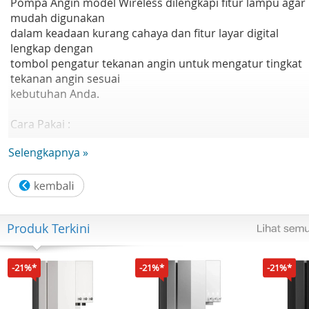
Pompa Angin model Wireless dilengkapi fitur lampu agar
mudah digunakan
dalam keadaan kurang cahaya dan fitur layar digital
lengkap dengan
tombol pengatur tekanan angin untuk mengatur tingkat
tekanan angin sesuai
kebutuhan Anda.
Cara Pakai :
- Charge produk sebelum pemakaian
Selengkapnya »
- Tekan R untuk menyalakan layar
- Tekan - atau + untuk mengatur tekanan angin yang
diinginkan
- Tekan tombol dibagian pegangan untuk
menyalakan/mematikan produk
Produk Terkini
- Tekan R untuk reset, Tekan R tahan untuk mematikan la
Spesifikasi :
-21%*
-21%*
-21%*
- Kekuatan setara 120W, Voltase 7.4V / DC 12
- Dilengkapi 3 Aksesoris Nozzle
- Dilengkapi lampu agar mudah digunakan dalam keadaa