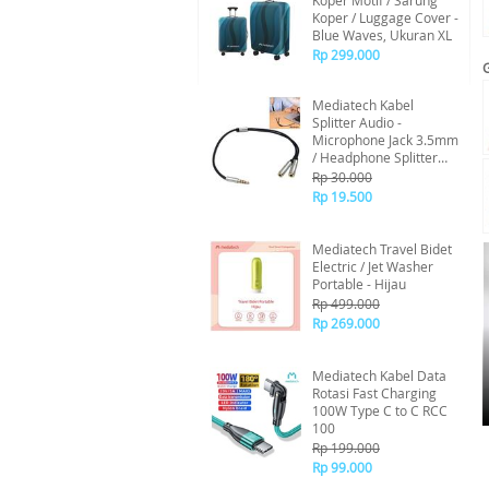
Koper Motif / Sarung
Koper / Luggage Cover -
Blue Waves, Ukuran XL
Rp 299.000
Mediatech Kabel
Splitter Audio -
Microphone Jack 3.5mm
/ Headphone Splitter
Audio - Mic Silver
Rp 30.000
Rp 19.500
Mediatech Travel Bidet
Electric / Jet Washer
Portable - Hijau
Rp 499.000
Rp 269.000
Mediatech Kabel Data
Rotasi Fast Charging
100W Type C to C RCC
100
Rp 199.000
Rp 99.000