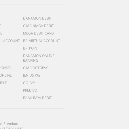
DANAMON DEBIT
T
CIMB NIAGA DEBIT
ME
MEGA DEBIT CARD
AL ACCOUNT
BRI VIRTUAL ACCOUNT
BRI POINT
DANAMON ONLINE
BANKING
PONSEL
CIMB OCTOPAY
 ONLINE
JENIUS PAY
BILE
GO-PAY
KREDIVO
BANK RAYA DEBIT
as Premium
 Ramah, Sigap