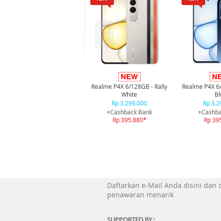
Realme P4X 6/128GB - Rally
Realme P4X 6
White
Bl
Rp 3.299.000
Rp 3.2
+Cashback Bank
+Cashba
Rp 395.880*
Rp 39
Daftarkan e-Mail Anda disini dan
penawaran menarik
SUPPORTED BY :