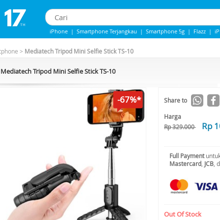
iPhone
|
Smartphone Terjangkau
|
Smartphone 5g
|
Flazz
|
i
iPhone 13
|
Iphone 14
|
Samsung note
tphone
>
Mediatech Tripod Mini Selfie Stick TS-10
Mediatech Tripod Mini Selfie Stick TS-10
-67%*
Share to
Harga
Rp 1
Rp 329.000
Full Payment
untuk
Mastercard
,
JCB
, 
Out Of Stock