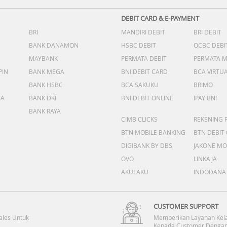
DEBIT CARD & E-PAYMENT
BRI
MANDIRI DEBIT
BRI DEBIT
BANK DANAMON
HSBC DEBIT
OCBC DEBI
MAYBANK
PERMATA DEBIT
PERMATA 
PIN
BANK MEGA
BNI DEBIT CARD
BCA VIRTU
BANK HSBC
BCA SAKUKU
BRIMO
DA
BANK DKI
BNI DEBIT ONLINE
IPAY BNI
BANK RAYA
CIMB CLICKS
REKENING 
BTN MOBILE BANKING
BTN DEBIT
DIGIBANK BY DBS
JAKONE MO
OVO
LINKAJA
AKULAKU
INDODANA
CUSTOMER SUPPORT
ales Untuk
Memberikan Layanan Kel
Kepada Customer Dengan