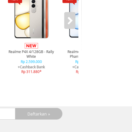
Infi
4/128GB 
Realme P4X 4/128GB - Rally
Realme P4X 4/128GB -
R
White
Phantom Navy Blue
R
Rp 2.599.000
Rp 2.599.000
+C
+Cashback Bank
+Cashback Bank
R
Rp 311.880*
Rp 311.880*