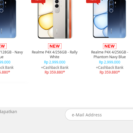
/128GB - Navy
Realme P4X 4/256GB - Rally
Realme P4X 4/256GB -
ue
White
Phantom Navy Blue
99.000
Rp 2.999.000
Rp 2.999.000
ck Bank
+Cashback Bank
+Cashback Bank
5.880*
Rp 359.880*
Rp 359.880*
 dapatkan