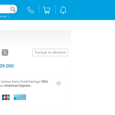
Phone
|
09.000
 semua Kartu Kredit berlogo
VISA
,
dan
American Express
: