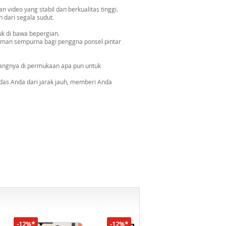
n video yang stabil dan berkualitas tinggi.
dari segala sudut.
tuk di bawa bepergian.
h teman sempurna bagi penggna ponsel pintar
angnya di permukaan apa pun untuk
as Anda dari jarak jauh, memberi Anda
-12%*
-12%*
-16%*