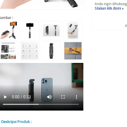
Anda ingin dihubungi 
Silakan klik disini »
Gambar :
d
Deskripsi Produk :