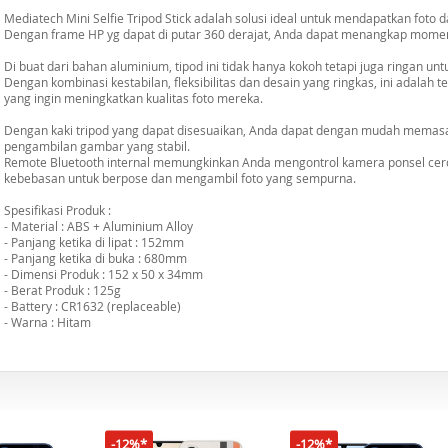
Mediatech Mini Selfie Tripod Stick adalah solusi ideal untuk mendapatkan foto da
Dengan frame HP yg dapat di putar 360 derajat, Anda dapat menangkap momen 
Di buat dari bahan aluminium, tipod ini tidak hanya kokoh tetapi juga ringan un
Dengan kombinasi kestabilan, fleksibilitas dan desain yang ringkas, ini adala
yang ingin meningkatkan kualitas foto mereka.
Dengan kaki tripod yang dapat disesuaikan, Anda dapat dengan mudah memas
pengambilan gambar yang stabil.
Remote Bluetooth internal memungkinkan Anda mengontrol kamera ponsel cerd
kebebasan untuk berpose dan mengambil foto yang sempurna.
Spesifikasi Produk :
- Material : ABS + Aluminium Alloy
- Panjang ketika di lipat : 152mm
- Panjang ketika di buka : 680mm
- Dimensi Produk : 152 x 50 x 34mm
- Berat Produk : 125g
- Battery : CR1632 (replaceable)
- Warna : Hitam
-12%*
-12%*