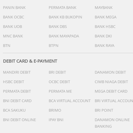
White : 910-005380
PANIN BANK
PERMATA BANK
MAYBANK
Merah Terang : 910-005373
BANK OCBC
BANK KB BUKOPIN
BANK MEGA
BANK UOB
BANK DBS
BANK HSBC
MNC BANK
BANK MAYAPADA
BANK DKI
BTN
BTPN
BANK RAYA
DEBIT CARD & E-PAYMENT
MANDIRI DEBIT
BRI DEBIT
DANAMON DEBIT
HSBC DEBIT
OCBC DEBIT
CIMB NIAGA DEBIT
PERMATA DEBIT
PERMATA ME
MEGA DEBIT CARD
BNI DEBIT CARD
BCA VIRTUAL ACCOUNT
BRI VIRTUAL ACCOU
BCA SAKUKU
BRIMO
BRI POINT
BNI DEBIT ONLINE
IPAY BNI
DANAMON ONLINE
BANKING