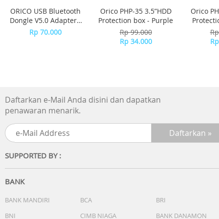
Teknologi Sensor: Penelusuran Optik Terbaik
ORICO USB Bluetooth
Orico PHP-35 3.5”HDD
Orico PH
Resolusi Sensor: 1000 dpi
Dongle V5.0 Adapter -
Protection box - Purple
Protecti
Jumlah Tombol: 3
BTA-508 - WHITE
Rp 70.000
Rp 99.000
Rp
Scroll Wheel (Y/T): Ya
Rp 34.000
Rp
Baterai: (Daya tahan baterai 6 bulan) 1Daya tahan baterai
mungkin bervariasi berdasarkan kondisi penggunaan da
komputasi.
Jenis baterai: 1 baterai AAA
Jarak pengoperasian wireless: Sekitar 10 m 2Daya tahan
Daftarkan e-Mail Anda disini dan dapatkan
baterai mungkin bervariasi berdasarkan kondisi
penawaran menarik.
penggunaan dan komputasi.
Teknologi wireless: Konektivitas wireless 2,4 GHz terbaik
Antarmuka: Receiver USB
Asal Produk: Tiongkok
SUPPORTED BY :
INFORMASI GARANSI
Garansi hardware terbatas 3 tahun
NOMOR SUKU CADANG
BANK
Hitam : 910-005371
BANK MANDIRI
BCA
BRI
Biru : 910-005372
BNI
CIMB NIAGA
BANK DANAMON